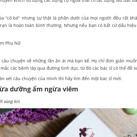
huyến khích sử dụng các dụng cụ ngừa thai có tác dụng lâu dài, 
ủa “cô bé” nhưng sự thật là phần dưới của mọi người đều rất kh
rạn là hoàn toàn bình thường. Nhưng nếu bạn có bất cứ dấu hiệu l
 câu chuyện về những lần ân ái mà bạn kể. Họ chỉ đơn giản muốn 
mắc các bệnh lây qua đường tình dục, từ đó các bác sĩ có thể đề 
n xét câu chuyện của mình thì hãy tìm đến một bác sĩ mới.
 vừa dưỡng ẩm ngừa viêm
ới vùng kín