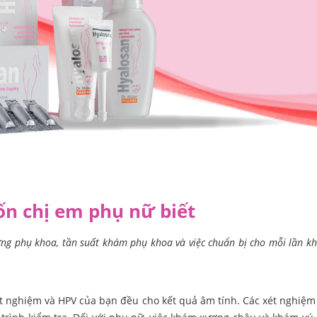
ốn chị em phụ nữ biết
ứng phụ khoa, tần suất khám phụ khoa và việc chuẩn bị cho mỗi lần kh
ét nghiệm và HPV của bạn đều cho kết quả âm tính. Các xét nghiệm