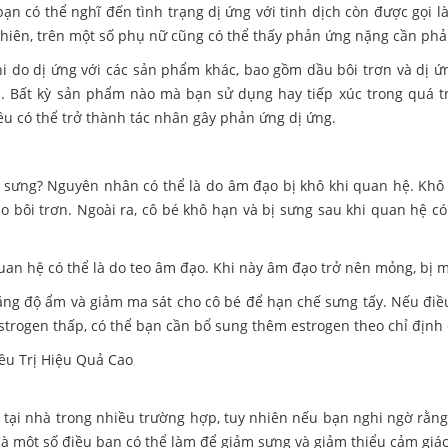
ạn có thể nghĩ đến tình trạng dị ứng với tinh dịch còn được gọi l
hiên, trên một số phụ nữ cũng có thể thấy phản ứng nặng cần phả
hi do dị ứng với các sản phẩm khác, bao gồm dầu bôi trơn và dị ứn
su. Bất kỳ sản phẩm nào mà bạn sử dụng hay tiếp xúc trong quá 
ều có thể trở thành tác nhân gây phản ứng dị ứng.
à sưng? Nguyên nhân có thể là do âm đạo bị khô khi quan hệ. Kh
 bôi trơn. Ngoài ra, cô bé khô hạn và bị sưng sau khi quan hệ c
an hệ có thể là do teo âm đạo. Khi này âm đạo trở nên mỏng, bị m
tăng độ ẩm và giảm ma sát cho cô bé để hạn chế sưng tấy. Nếu điề
trogen thấp, có thể bạn cần bổ sung thêm estrogen theo chỉ định 
rị tại nhà trong nhiều trường hợp, tuy nhiên nếu bạn nghi ngờ rằ
là một số điều bạn có thể làm để giảm sưng và giảm thiểu cảm giác