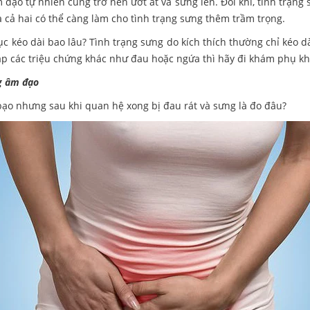
 đạo tự nhiên cũng trở nên ướt át và sưng lên. Đôi khi, tình trạng 
a cả hai có thể càng làm cho tình trạng sưng thêm trầm trọng.
c kéo dài bao lâu? Tình trạng sưng do kích thích thường chỉ kéo dài
ặp các triệu chứng khác như đau hoặc ngứa thì hãy đi khám phụ k
ng âm đạo
bạo nhưng sau khi quan hệ xong bị đau rát và sưng là đo đâu?