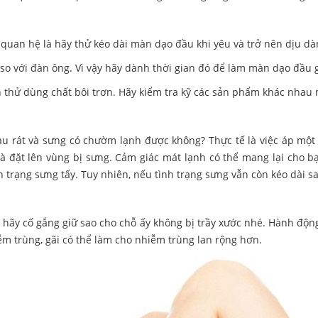
 quan hệ là hãy thử kéo dài màn dạo đầu khi yêu và trở nên dịu dà
so với đàn ông. Vì vậy hãy dành thời gian đó để làm màn dạo đầu g
hử dùng chất bôi trơn. Hãy kiểm tra kỹ các sản phẩm khác nhau mộ
u rát và sưng có chườm lạnh được không? Thực tế là việc áp một 
 đặt lên vùng bị sưng. Cảm giác mát lạnh có thể mang lại cho bạ
h trạng sưng tấy. Tuy nhiên, nếu tình trạng sưng vẫn còn kéo dài s
 hãy cố gắng giữ sao cho chỗ ấy không bị trầy xước nhé. Hành độn
iễm trùng, gãi có thể làm cho nhiễm trùng lan rộng hơn.