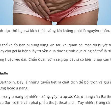
h dục thô bạo và kích thích vùng kín không phải là nguyên nhân.
 thể khiến bạn bị sưng vùng kín sau khi quan hệ, mặc dù huyết 
ay còn gọi là bệnh lây truyền qua đường tình dục cũng có thể là 
ng hoặc kéo dài. Chẩn đoán sớm sẽ giúp bác sĩ có biện pháp can 
holin
Bartholin. Đây là những tuyến tiết ra chất dịch để bôi trơn và gi
sưng hoặc u nang.
 trong u nang bị nhiễm trùng, gây ra áp xe. Các u nang của Bartho
đau đớn có thể cần phải phẫu thuật thoát dịch. Tuy nhiên, trong c