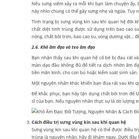
Nếu sưng viêm xảy ra mỗi khi bạn làm chuyện ấy, b
này nhìn chung có thể gây sưng nhẹ và ngứa. Tuy n
Tình trạng bị sưng vùng kín sau khi quan hệ đôi k
chất diệt tinh trùng được sử dụng trên bao cao 
nóng, chất bôi trơn, bao cao su, vòng dương vật… đ
2.6. Khô âm đạo và teo âm đạo
Bạn nhận thấy sau khi quan hệ cô bé bị đau rát v
màn dạo đầu không đủ để tiết ra dịch nhờn âm đạo
tiền mãn kinh, cho con bú hoặc kiểm soát sinh sản.
Một nguyên nhân khác khiến bạn đua rát sau khi qu
Để khắc phục, bạn hãy tận dụng chất bôi trơn để 
sĩ của bạn. Nếu nguyên nhân thực sự là do lượng es
Cách điều trị sưng vùng kín sau khi quan hệ
Sưng vùng kín sau khi quan hệ có thể được điều t
trùng là nguyên nhân, hãy đi khám ngay. Dưới đây 