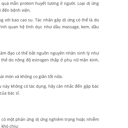
à quá mẫn protein huyết tương ở người. Loại dị ứng
i đến bệnh viện.
g với bao cao su. Tác nhân gây dị ứng có thể là do
trình quan hệ tình dục như dầu massage, kem, dầu
ô âm đạo có thể bắt nguồn nguyên nhân sinh lý như
ó thể do nồng độ estrogen thấp ở phụ nữ mãn kinh,
ài mòn và không co giãn tốt nữa.
u này không có tác dụng, hãy cân nhắc đến gặp bác
của bác sĩ.
ng có một phản ứng dị ứng nghiêm trọng hoặc nhiễm
 khó chịu: