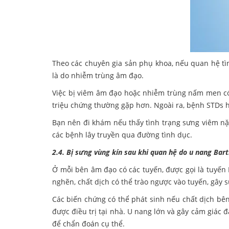
Theo các chuyên gia sản phụ khoa, nếu quan hệ tìn
là do nhiễm trùng âm đạo.
Việc bị viêm âm đạo hoặc nhiễm trùng nấm men có
triệu chứng thường gặp hơn. Ngoài ra, bệnh STDs h
Bạn nên đi khám nếu thấy tình trạng sưng viêm nặ
các bệnh lây truyền qua đường tình dục.
2.4. Bị sưng vùng kín sau khi quan hệ do u nang Bart
Ở mỗi bên âm đạo có các tuyến, được gọi là tuyến 
nghẽn, chất dịch có thể trào ngược vào tuyến, gây 
Các biến chứng có thể phát sinh nếu chất dịch bên
được điều trị tại nhà. U nang lớn và gây cảm giác 
để chẩn đoán cụ thể.