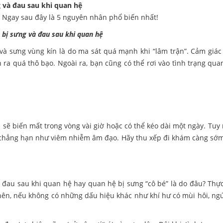
 và đau sau khi quan hệ
? Ngay sau đây là 5 nguyên nhân phổ biến nhất!
 bị sưng và đau sau khi quan hệ
và sưng vùng kín là do ma sát quá mạnh khi “lâm trận”. Cảm giác
ra quá thô bạo. Ngoài ra, bạn cũng có thể rơi vào tình trạng qu
 sẽ biến mất trong vòng vài giờ hoặc có thể kéo dài một ngày. Tuy 
chẳng hạn như viêm nhiễm âm đạo. Hãy thu xếp đi khám càng sớm 
đau sau khi quan hệ hay quan hệ bị sưng “cô bé” là do đâu? Thực
 nên, nếu không có những dấu hiệu khác như khí hư có mùi hôi, ngứ