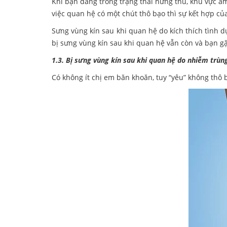
Khi bạn đang trong trạng thái hứng thú, khu vực âm
việc quan hệ có một chút thô bạo thì sự kết hợp củ
Sưng vùng kín sau khi quan hệ do kích thích tình dụ
bị sưng vùng kín sau khi quan hệ vẫn còn và bạn g
1.3. Bị sưng vùng kín sau khi quan hệ do nhiễm trù
Có không ít chị em băn khoăn, tuy “yêu” không thô 