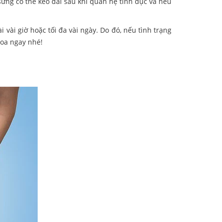
sưng có thể kéo dài sau khi quan hệ tình dục và nếu
 vài giờ hoặc tối đa vài ngày. Do đó, nếu tình trạng
hoa ngay nhé!