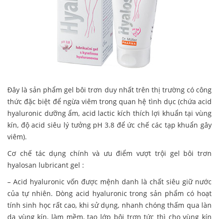
Đây là sản phẩm gel bôi trơn duy nhất trên thị trường có công
thức đặc biệt để ngừa viêm trong quan hệ tình dục (chứa acid
hyaluronic dưỡng ẩm, acid lactic kích thích lợi khuẩn tại vùng
kín, độ acid siêu lý tưởng pH 3.8 để ức chế các tạp khuẩn gây
viêm).
Cơ chế tác dụng chính và ưu điểm vượt trội gel bôi trơn
hyalosan lubricant gel :
– Acid hyaluronic vốn được mệnh danh là chất siêu giữ nước
của tự nhiên. Dòng acid hyaluronic trong sản phẩm có hoạt
tính sinh học rất cao, khi sử dụng, nhanh chóng thấm qua làn
da vùng kín, làm mềm, tạo lớp bôi trơn tức thì cho vùng kín