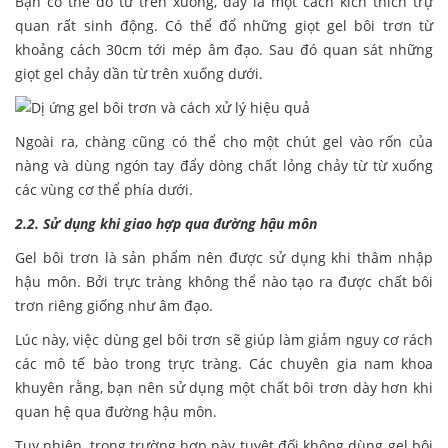
Bạn có thể đổ từ trên xuống, đây là một cách kích thích trự
quan rất sinh động. Có thể đổ những giọt gel bôi trơn từ
khoảng cách 30cm tới mép âm đạo. Sau đó quan sát những
giọt gel chảy dần từ trên xuống dưới.
Ngoài ra, chàng cũng có thể cho một chút gel vào rốn của
nàng và dùng ngón tay đẩy dòng chất lỏng chảy từ từ xuống
các vùng cơ thể phía dưới.
2.2. Sử dụng khi giao hợp qua đường hậu môn
Gel bôi trơn là sản phẩm nên được sử dụng khi thâm nhập
hậu môn. Bởi trực tràng không thể nào tạo ra được chất bôi
trơn riêng giống như âm đạo.
Lúc này, việc dùng gel bôi trơn sẽ giúp làm giảm nguy cơ rách
các mô tế bào trong trực tràng. Các chuyên gia nam khoa
khuyên rằng, bạn nên sử dụng một chất bôi trơn dày hơn khi
quan hệ qua đường hậu môn.
Tuy nhiên, trong trường hợp này tuyệt đối không dùng gel bôi