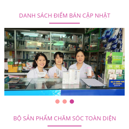
DANH SÁCH ĐIỂM BÁN CẬP NHẬT
BỘ SẢN PHẨM CHĂM SÓC TOÀN DIỆN