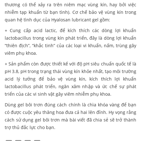
thương có thể xảy ra trên niêm mạc vùng kín, hay bởi việc
nhiễm tạp khuẩn từ bạn tình). Cơ chế bảo vệ vùng kín trong
quan hệ tình dục của Hyalosan lubricant gel gồm:
+ Cung cấp acid lactic, để kích thích các dòng lợi khuẩn
lactobacillus trong vùng kín phát triển, đây là dòng lợi khuẩn
“thiên địch”, “khắc tinh” của các loại vi khuẩn, nấm, trùng gây
viêm phụ khoa.
+ Sản phẩm còn được thiết kế với độ pH siêu chuẩn quốc tế là
pH 3.8, pH trong trạng thái vùng kín khỏe nhất, tạo môi trường
acid lý tưởng để bảo vệ vùng kín, kích thích lợi khuẩn
lactobacillus phát triển, ngăn xâm nhập và ức chế sự phát
triển của các vi sinh vật gây viêm nhiễm phụ khoa.
Dùng gel bôi trơn đúng cách chính là chìa khóa vàng để bạn
có được cuộc yêu thăng hoa đưa cả hai lên đỉnh. Hy vọng rằng
cách sử dụng gel bôi trơn mà bài viết đã chia sẻ sẽ trở thành
trợ thủ đắc lực cho bạn.