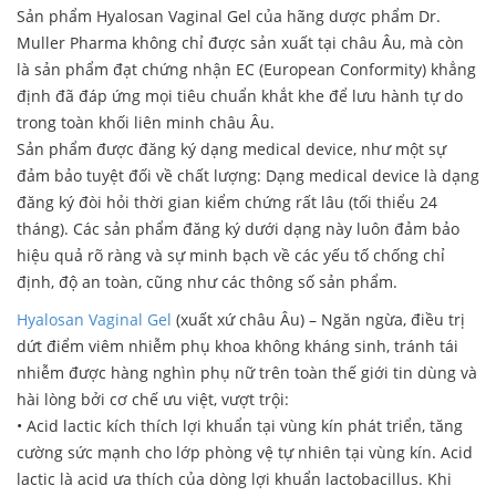
Sản phẩm Hyalosan Vaginal Gel của hãng dược phẩm Dr.
Muller Pharma không chỉ được sản xuất tại châu Âu, mà còn
là sản phẩm đạt chứng nhận EC (European Conformity) khẳng
định đã đáp ứng mọi tiêu chuẩn khắt khe để lưu hành tự do
trong toàn khối liên minh châu Âu.
Sản phẩm được đăng ký dạng medical device, như một sự
đảm bảo tuyệt đối về chất lượng: Dạng medical device là dạng
đăng ký đòi hỏi thời gian kiểm chứng rất lâu (tối thiểu 24
tháng). Các sản phẩm đăng ký dưới dạng này luôn đảm bảo
hiệu quả rõ ràng và sự minh bạch về các yếu tố chống chỉ
định, độ an toàn, cũng như các thông số sản phẩm.
Hyalosan Vaginal Gel
(xuất xứ châu Âu) – Ngăn ngừa, điều trị
dứt điểm viêm nhiễm phụ khoa không kháng sinh, tránh tái
nhiễm được hàng nghìn phụ nữ trên toàn thế giới tin dùng và
hài lòng bởi cơ chế ưu việt, vượt trội:
• Acid lactic kích thích lợi khuẩn tại vùng kín phát triển, tăng
cường sức mạnh cho lớp phòng vệ tự nhiên tại vùng kín. Acid
lactic là acid ưa thích của dòng lợi khuẩn lactobacillus. Khi