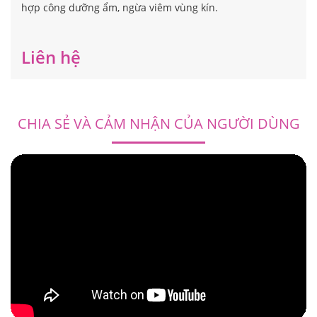
hợp công dưỡng ẩm, ngừa viêm vùng kín.
Liên hệ
CHIA SẺ VÀ CẢM NHẬN CỦA NGƯỜI DÙNG