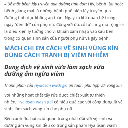
–
Dễ mắc bệnh lây truyền qua đường tình dục:
HIV, bệnh lậu hoặc
bệnh giang mai là những bệnh phổ biến lây truyền qua
đường tình dục không an toàn. Ngay cả khi quan hệ trong
ngày “đèn đỏ” của phụ nữ. Cộng với đó, cổ tử cung mở rộng sẽ
là điều kiện lý tưởng cho vi khuẩn xâm nhập vào sâu bên
trong cơ quan sinh sản của người phụ nữ và gây bệnh.
MÁCH CHỊ EM CÁCH VỆ SINH VÙNG KÍN
ĐÚNG CÁCH TRÁNH BỊ VIÊM NHIỄM
Dung dịch vệ sinh vừa làm sạch vừa
dưỡng ẩm ngừa viêm
Thành phần của
Hyalosan wash gel
an toàn, phù hợp với vùng kín
Với những hoạt chất tẩy rửa được chiết xuất từ thiên
nhiên,
Hyalosan wash gel
có hiệu quả cao với công dụng là vệ
sinh, làm sạch vùng kín cho phụ nữ.
Bên cạnh đó, hai acid quan trọng nhất đối với vệ sinh và
dưỡng ẩm vùng kín đều có trong sản phẩm Hyalosan wash