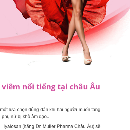
 viêm nổi tiếng tại châu Âu
 là một lựa chọn đúng đắn khi hai người muốn tăng
à phụ nữ bị khô âm đạo..
 Hyalosan (hãng Dr. Muller Pharma Châu Âu) sẽ