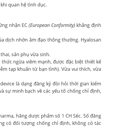
 khi quan hệ tình dục.
chứng nhận EC
(European Conformity)
khẳng định
của dịch nhờn âm đạo thông thường. Hyalosan
hai, sản phụ vừa sinh.
g thức ngừa viêm mạnh, được đặc biệt thiết kế
ễm tạp khuẩn từ bạn tình). Vừa vui thích, vừa
evice là dạng đăng ký đòi hỏi thời gian kiểm
và sự minh bạch về các yếu tố chống chỉ định,
 Pharma, hãng dược phẩm số 1 CH Séc. Số đăng
g có đối tượng chống chỉ định, không có tác