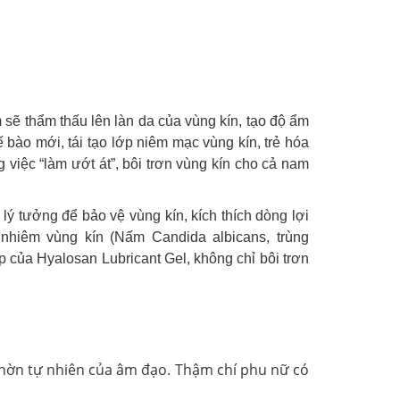
 sẽ thẩm thấu lên làn da của vùng kín, tạo độ ẩm
ế bào mới, tái tạo lớp niêm mạc vùng kín, trẻ hóa
 việc “làm ướt át”, bôi trơn vùng kín cho cả nam
lý tưởng để bảo vệ vùng kín, kích thích dòng lợi
m nhiêm vùng kín (Nấm Candida albicans, trùng
p của Hyalosan Lubricant Gel, không chỉ bôi trơn
 nhờn tự nhiên của âm đạo. Thậm chí phu nữ có