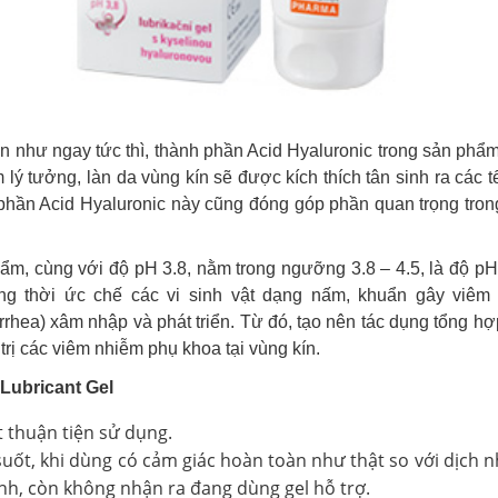
 như ngay tức thì, thành phần Acid Hyaluronic trong sản phẩm
m lý tưởng, làn da vùng kín sẽ được kích thích tân sinh ra các t
 phần Acid Hyaluronic này cũng đóng góp phần quan trọng trong
hẩm, cùng với độ pH 3.8, nằm trong ngưỡng 3.8 – 4.5, là độ pH 
 đồng thời ức chế các vi sinh vật dạng nấm, khuẩn gây viê
rhea) xâm nhập và phát triển. Từ đó, tạo nên tác dụng tổng hợ
trị các viêm nhiễm phụ khoa tại vùng kín.
Lubricant Gel
ất thuận tiện sử dụng.
suốt, khi dùng có cảm giác hoàn toàn như thật so với dịch
nh, còn không nhận ra đang dùng gel hỗ trợ.