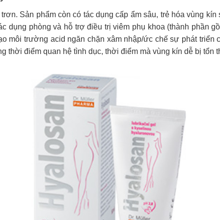
 trơn. Sản phẩm còn có tác dụng cấp ẩm sâu, trẻ hóa vùng kín 
ó tác dụng phòng
và hỗ trợ điều trị viêm phụ khoa (thành phần g
8 tạo môi trường acid ngăn chặn xâm nhập/ức chế sự phát triển c
 thời điểm quan hệ tình dục, thời điểm mà vùng kín dễ bị tổn 