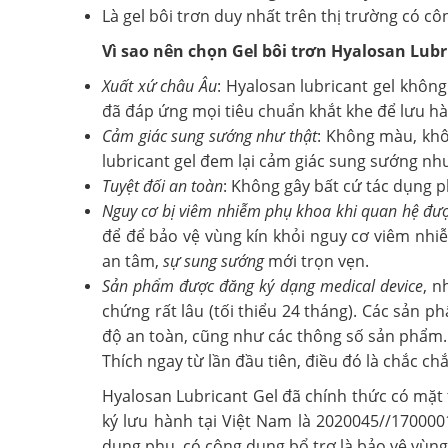
Là gel bôi trơn duy nhất trên thị trường có c
Vì sao nên chọn Gel bôi trơn Hyalosan Lubr
Xuất xứ châu Âu
: Hyalosan lubricant gel khôn
đã đáp ứng mọi tiêu chuẩn khắt khe để lưu hà
Cảm giác sung sướng như thật
: Không màu, khô
lubricant gel đem lại cảm giác sung sướng như
Tuyệt đối an toàn
: Không gây bất cứ tác dụng 
Nguy cơ bị viêm nhiễm phụ khoa khi quan hệ đư
để để bảo vệ vùng kín khỏi nguy cơ viêm nhiễ
an tâm,
sự sung sướng
mới trọn vẹn.
Sản phẩm được đăng ký dạng medical device
, n
chứng rất lâu (tối thiểu 24 tháng). Các sản 
độ an toàn, cũng như các thông số sản phẩm.
Thích ngay từ lần đầu tiên, điều đó là chắc ch
Hyalosan Lubricant Gel đã chính thức có mặt
ký lưu hành tại Việt Nam là 2020045//17000
dụng phụ, có công dụng bổ trợ là bảo vệ vùng