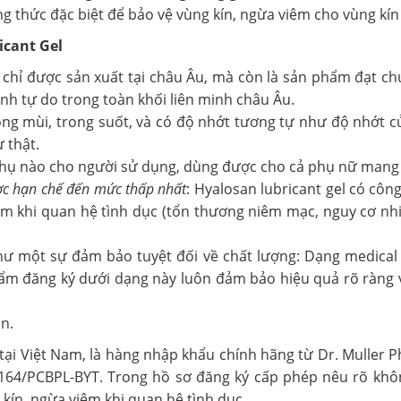
ông thức đặc biệt để bảo vệ vùng kín, ngừa viêm cho vùng kín
icant Gel
g chỉ được sản xuất tại châu Âu, mà còn là sản phẩm đạt 
nh tự do trong toàn khối liên minh châu Âu.
ng mùi, trong suốt, và có độ nhớt tương tự như độ nhớt 
 thật.
phụ nào cho người sử dụng, dùng được cho cả phụ nữ mang t
ợc hạn chế đến mức thấp nhất
: Hyalosan lubricant gel có côn
m khi quan hệ tình dục (tổn thương niêm mạc, nguy cơ nhi
hư một sự đảm bảo tuyệt đối về chất lượng: Dạng medical d
phẩm đăng ký dưới dạng này luôn đảm bảo hiệu quả rõ ràng 
ắn.
 tại Việt Nam, là hàng nhập khẩu chính hãng từ Dr. Muller
0164/PCBPL-BYT. Trong hồ sơ đăng ký cấp phép nêu rõ khôn
 kín, ngừa viêm khi quan hệ tình dục.