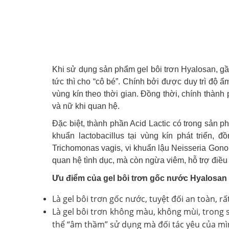
Khi sử dụng sản phẩm gel bôi trơn Hyalosan, gần
tức thì cho “cô bé”. Chính bởi được duy trì độ ẩ
vùng kín theo thời gian. Đồng thời, chính thành
và nữ khi quan hệ.
Đặc biệt, thành phần Acid Lactic có trong sản p
khuẩn lactobacillus tại vùng kín phát triển,
Trichomonas vagis, vi khuẩn lậu Neisseria Gonor
quan hệ tình dục, mà còn ngừa viêm, hỗ trợ điều 
Ưu điểm của gel bôi trơn gốc nước Hyalosan 
Là gel bôi trơn gốc nước, tuyệt đối an toàn, r
Là gel bôi trơn không màu, không mùi, trong 
thể “âm thầm” sử dụng mà đối tác yêu của mì