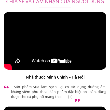
CHIA SẺ VÀ CẢM NHẬN CỦA NGƯỜI DÙNG
Nhà thuốc Minh Chính – Hà Nội
...Sản phẩm vừa làm sạch, lại có tác dụng dưỡng ẩm,
kháng viêm phụ khoa. Sản phẩm đặc biệt an toàn, dùng
được cho cả phụ nữ mang thai...
[+]