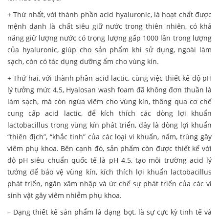
+ Thứ nhất, với thành phần acid hyaluronic, là hoạt chất được
mệnh danh là chất siêu giữ nước trong thiên nhiên, có khả
năng giữ lượng nước có trọng lượng gấp 1000 lần trong lượng
của hyaluronic, giúp cho sản phẩm khi sử dụng, ngoài làm
sạch, còn có tác dụng dưỡng ẩm cho vùng kín.
+ Thứ hai, với thành phần acid lactic, cùng việc thiết kế độ pH
lý tưởng mức 4.5, Hyalosan wash foam đã không đơn thuần là
làm sạch, mà còn ngừa viêm cho vùng kín, thông qua cơ chế
cung cấp acid lactic, để kích thích các dòng lợi khuẩn
lactobacillus trong vùng kín phát triển, đây là dòng lợi khuẩn
“thiên địch”, “khắc tinh” của các loại vi khuẩn, nấm, trùng gây
viêm phụ khoa. Bên cạnh đó, sản phẩm còn được thiết kế với
độ pH siêu chuẩn quốc tế là pH 4.5, tạo môi trường acid lý
tưởng để bảo vệ vùng kín, kích thích lợi khuẩn lactobacillus
phát triển, ngăn xâm nhập và ức chế sự phát triển của các vi
sinh vật gây viêm nhiễm phụ khoa.
– Dạng thiết kế sản phẩm là dạng bọt, là sự cực kỳ tinh tế và