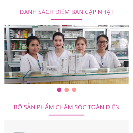
DANH SÁCH ĐIỂM BÁN CẬP NHẬT
BỘ SẢN PHẨM CHĂM SÓC TOÀN DIỆN