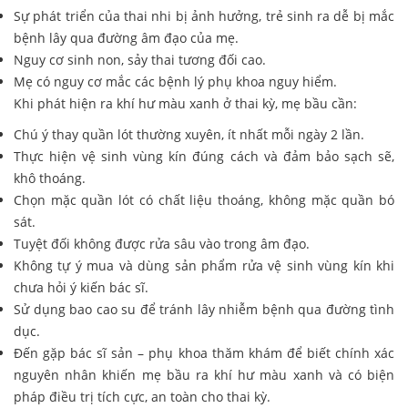
Sự phát triển của thai nhi bị ảnh hưởng, trẻ sinh ra dễ bị mắc
bệnh lây qua đường âm đạo của mẹ.
Nguy cơ sinh non, sảy thai tương đối cao.
Mẹ có nguy cơ mắc các bệnh lý phụ khoa nguy hiểm.
Khi phát hiện ra khí hư màu xanh ở thai kỳ, mẹ bầu cần:
Chú ý thay quần lót thường xuyên, ít nhất mỗi ngày 2 lần.
Thực hiện vệ sinh vùng kín đúng cách và đảm bảo sạch sẽ,
khô thoáng.
Chọn mặc quần lót có chất liệu thoáng, không mặc quần bó
sát.
Tuyệt đối không được rửa sâu vào trong âm đạo.
Không tự ý mua và dùng sản phẩm rửa vệ sinh vùng kín khi
chưa hỏi ý kiến bác sĩ.
Sử dụng bao cao su để tránh lây nhiễm bệnh qua đường tình
dục.
Đến gặp bác sĩ sản – phụ khoa thăm khám để biết chính xác
nguyên nhân khiến mẹ bầu ra khí hư màu xanh và có biện
pháp điều trị tích cực, an toàn cho thai kỳ.