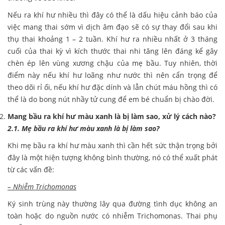
Nếu ra khí hư nhiều thì đây có thể là dấu hiệu cảnh báo của
việc mang thai sớm vì dịch âm đạo sẽ có sự thay đổi sau khi
thụ thai khoảng 1 – 2 tuần. Khí hư ra nhiều nhất ở 3 tháng
cuối của thai kỳ vì kích thước thai nhi tăng lên đáng kể gây
chèn ép lên vùng xương chậu của mẹ bầu. Tuy nhiên, thời
điểm này nếu khí hư loãng như nước thì nên cẩn trọng để
theo dõi rỉ ối, nếu khí hư đặc dính và lẫn chút máu hồng thì có
thể là do bong nút nhầy tử cung để em bé chuẩn bị chào đời.
Mang bầu ra khí hư màu xanh là bị làm sao, xử lý cách nào?
2.1. Mẹ bầu ra khí hư màu xanh là bị làm sao?
Khi mẹ bầu ra khí hư màu xanh thì cần hết sức thận trọng bởi
đây là một hiện tượng không bình thường, nó có thể xuất phát
từ các vấn đề:
– Nhiễm Trichomonas
Ký sinh trùng này thường lây qua đường tình dục không an
toàn hoặc do nguồn nước có nhiễm Trichomonas. Thai phụ