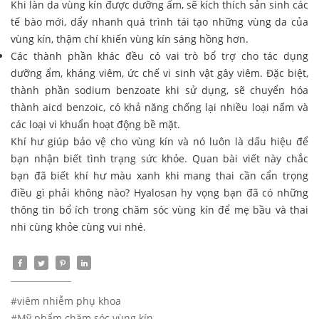
Khi làn da vùng kín được dưỡng ẩm, sẽ kích thích sản sinh các
tế bào mới, dẩy nhanh quá trình tái tạo những vùng da của
vùng kín, thậm chí khiến vùng kín sáng hồng hơn.
Các thành phần khác đều có vai trò bổ trợ cho tác dụng
dưỡng ẩm, kháng viêm, ức chế vi sinh vật gây viêm. Đặc biệt,
thành phần sodium benzoate khi sử dụng, sẽ chuyển hóa
thành aicd benzoic, có khả năng chống lại nhiều loại nấm và
các loại vi khuẩn hoạt động bề mặt.
Khí hư giúp bảo vệ cho vùng kín và nó luôn là dấu hiệu để
bạn nhận biết tình trạng sức khỏe. Quan bài viết này chắc
bạn đã biết khí hư màu xanh khi mang thai cần cẩn trọng
điều gì phải không nào? Hyalosan hy vọng bạn đã có những
thông tin bổ ích trong chăm sóc vùng kín để mẹ bầu và thai
nhi cùng khỏe cùng vui nhé.
#viêm nhiễm phụ khoa
#Mỹ phẩm chăm sóc vùng kín