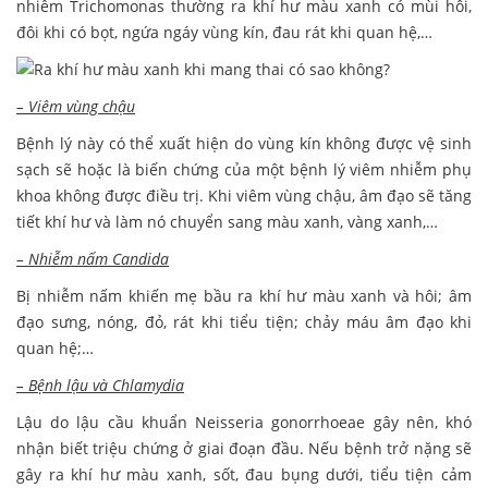
nhiễm Trichomonas thường ra khí hư màu xanh có mùi hôi,
đôi khi có bọt, ngứa ngáy vùng kín, đau rát khi quan hệ,…
– Viêm vùng chậu
Bệnh lý này có thể xuất hiện do vùng kín không được vệ sinh
sạch sẽ hoặc là biến chứng của một bệnh lý viêm nhiễm phụ
khoa không được điều trị. Khi viêm vùng chậu, âm đạo sẽ tăng
tiết khí hư và làm nó chuyển sang màu xanh, vàng xanh,…
– Nhiễm nấm Candida
Bị nhiễm nấm khiến mẹ bầu ra khí hư màu xanh và hôi; âm
đạo sưng, nóng, đỏ, rát khi tiểu tiện; chảy máu âm đạo khi
quan hệ;…
– Bệnh lậu và Chlamydia
Lậu do lậu cầu khuẩn Neisseria gonorrhoeae gây nên, khó
nhận biết triệu chứng ở giai đoạn đầu. Nếu bệnh trở nặng sẽ
gây ra khí hư màu xanh, sốt, đau bụng dưới, tiểu tiện cảm