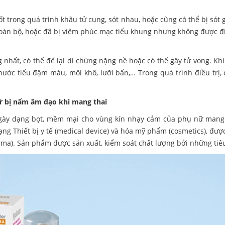
trong quá trình khâu tử cung, sót nhau, hoặc cũng có thể bị sót 
oàn bộ, hoặc đã bị viêm phúc mạc tiểu khung nhưng không được điề
 nhất, có thể để lại di chứng nặng nề hoặc có thể gây tử vong. Kh
 nước tiểu đậm màu, môi khô, lưỡi bẩn,… Trong quá trình điều trị, c
nữ bị nấm âm đạo khi mang thai
ày dạng bọt, mềm mại cho vùng kín nhạy cảm của phụ nữ mang t
ạng Thiết bị y tế (medical device) và hóa mỹ phẩm (cosmetics), đ
harma). Sản phẩm được sản xuất, kiểm soát chất lượng bởi những t