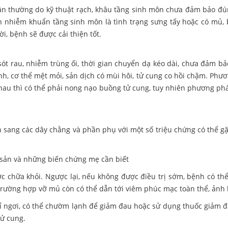
hân thường do kỹ thuật rạch, khâu tầng sinh môn chưa đảm bảo đú
n nhiễm khuẩn tầng sinh môn là tình trạng sưng tấy hoặc có mủ,
i, bệnh sẽ được cải thiện tốt.
ót rau, nhiễm trùng ối, thời gian chuyển dạ kéo dài, chưa đảm bả
, cơ thể mệt mỏi, sản dịch có mùi hôi, tử cung co hồi chậm. Phươn
hau thì có thể phải nong nạo buồng tử cung, tuy nhiên phương ph
 sang các dây chằng và phần phụ với một số triệu chứng có thể gặ
ợc chữa khỏi. Ngược lại, nếu không được điều trị sớm, bệnh có t
g trường hợp vỡ mủ còn có thể dẫn tới viêm phúc mạc toàn thể, ản
 ngơi, có thể chườm lạnh để giảm đau hoặc sử dụng thuốc giảm đau
ử cung.