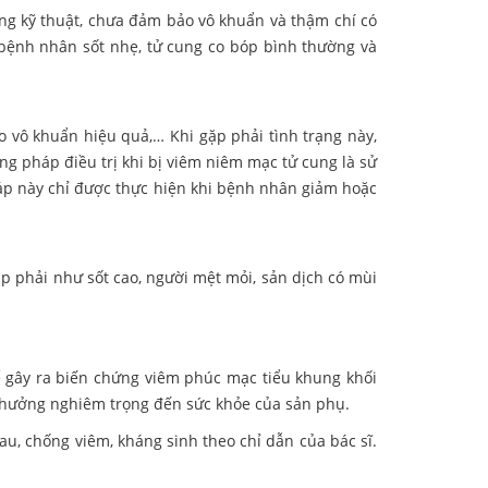
ng kỹ thuật, chưa đảm bảo vô khuẩn và thậm chí có
 bệnh nhân sốt nhẹ, tử cung co bóp bình thường và
o vô khuẩn hiệu quả,… Khi gặp phải tình trạng này,
g pháp điều trị khi bị viêm niêm mạc tử cung là sử
áp này chỉ được thực hiện khi bệnh nhân giảm hoặc
p phải như sốt cao, người mệt mỏi, sản dịch có mùi
hể gây ra biến chứng viêm phúc mạc tiểu khung khối
h hưởng nghiêm trọng đến sức khỏe của sản phụ.
, chống viêm, kháng sinh theo chỉ dẫn của bác sĩ.