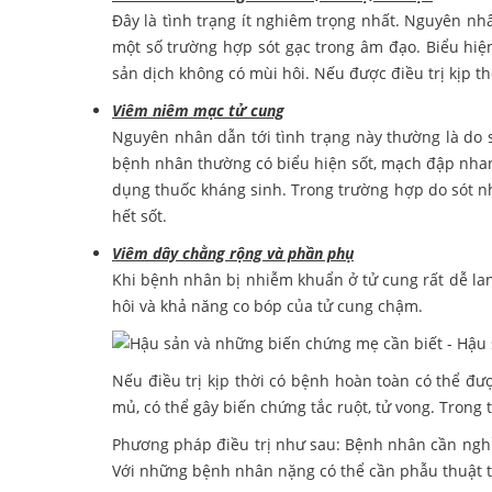
Đây là tình trạng ít nghiêm trọng nhất. Nguyên n
một số trường hợp sót gạc trong âm đạo. Biểu hiệ
sản dịch không có mùi hôi. Nếu được điều trị kịp thờ
Viêm niêm mạc tử cung
Nguyên nhân dẫn tới tình trạng này thường là do s
bệnh nhân thường có biểu hiện sốt, mạch đập nhanh
dụng thuốc kháng sinh. Trong trường hợp do sót n
hết sốt.
Viêm dây chằng rộng và phần phụ
Khi bệnh nhân bị nhiễm khuẩn ở tử cung rất dễ lan
hôi và khả năng co bóp của tử cung chậm.
Nếu điều trị kịp thời có bệnh hoàn toàn có thể đư
mủ, có thể gây biến chứng tắc ruột, tử vong. Tron
Phương pháp điều trị như sau: Bệnh nhân cần nghỉ
Với những bệnh nhân nặng có thể cần phẫu thuật t