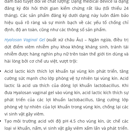
đảm bảo tuyệt đối về chất lượng: Dạng medical device là dạng
đăng ký đòi hỏi thời gian kiểm chứng rất lâu (tối thiểu 24
tháng). Các sản phẩm đăng ký dưới dạng này luôn đảm bảo
hiệu quả rõ ràng và sự minh bạch về các yếu tố chống chỉ
định, độ an toàn, cũng như các thông số sản phẩm.
Hyalosan Vaginal Gel
(xuất xứ châu Âu) – Ngăn ngừa, điều trị
dứt điểm viêm nhiễm phụ khoa không kháng sinh, tránh tái
nhiễm được hàng nghìn phụ nữ trên toàn thế giới tin dùng và
hài lòng bởi cơ chế ưu việt, vượt trội:
Acid lactic kích thích lợi khuẩn tại vùng kín phát triển, tăng
cường sức mạnh cho lớp phòng vệ tự nhiên tại vùng kín. Acid
lactic là acid ưa thích của dòng lợi khuẩn lactobacillus. Khi
đưa Hyalosan vaginal gel vào vùng kín, acid lactic kích thích sự
phát triển của các lợi khuẩn lactobacillus, tăng cường lớp
phòng vệ tự nhiên của lợi khuẩn trong vùng kín, chống lại các
vi sinh vật gây viêm.
Tạo môi trường acid với độ pH 4.5 cho vùng kín, ức chế các
loại vi khuẩn, nấm, vi sinh vật gây viêm xấm lấn và phát triển.