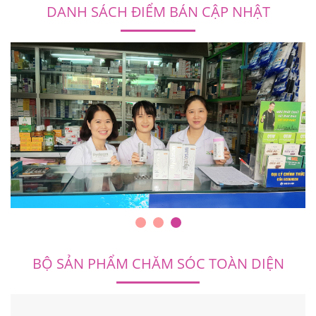
DANH SÁCH ĐIỂM BÁN CẬP NHẬT
BỘ SẢN PHẨM CHĂM SÓC TOÀN DIỆN