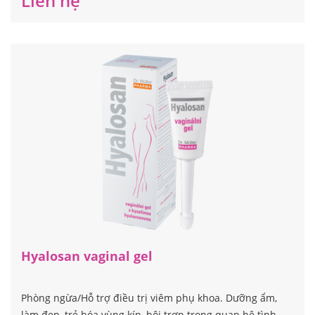
Liên hệ
Hyalosan vaginal gel
Phòng ngừa/Hỗ trợ điều trị viêm phụ khoa. Dưỡng ẩm,
làm đẹp, trẻ hóa vùng kín, bôi trơn trong quan hệ tình