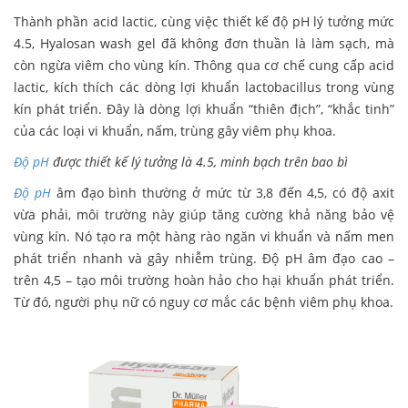
Thành phần acid lactic, cùng việc thiết kế độ pH lý tưởng mức
4.5, Hyalosan wash gel đã không đơn thuần là làm sạch, mà
còn ngừa viêm cho vùng kín. Thông qua cơ chế cung cấp acid
lactic, kích thích các dòng lợi khuẩn lactobacillus trong vùng
kín phát triển. Đây là dòng lợi khuẩn “thiên địch”, “khắc tinh”
của các loại vi khuẩn, nấm, trùng gây viêm phụ khoa.
Độ pH
được thiết kế lý tưởng là 4.5, minh bạch trên bao bì
Độ pH
âm đạo bình thường ở mức từ 3,8 đến 4,5, có độ axit
vừa phải, môi trường này giúp tăng cường khả năng bảo vệ
vùng kín. Nó tạo ra một hàng rào ngăn vi khuẩn và nấm men
phát triển nhanh và gây nhiễm trùng. Độ pH âm đạo cao –
trên 4,5 – tạo môi trường hoàn hảo cho hại khuẩn phát triển.
Từ đó, người phụ nữ có nguy cơ mắc các bệnh viêm phụ khoa.