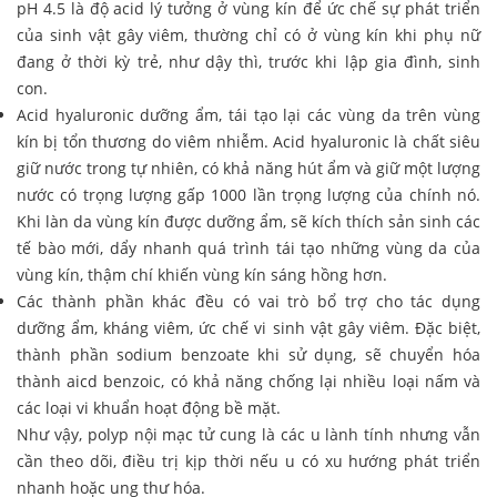
pH 4.5 là độ acid lý tưởng ở vùng kín để ức chế sự phát triển
của sinh vật gây viêm, thường chỉ có ở vùng kín khi phụ nữ
đang ở thời kỳ trẻ, như dậy thì, trước khi lập gia đình, sinh
con.
Acid hyaluronic dưỡng ẩm, tái tạo lại các vùng da trên vùng
kín bị tổn thương do viêm nhiễm. Acid hyaluronic là chất siêu
giữ nước trong tự nhiên, có khả năng hút ẩm và giữ một lượng
nước có trọng lượng gấp 1000 lần trọng lượng của chính nó.
Khi làn da vùng kín được dưỡng ẩm, sẽ kích thích sản sinh các
tế bào mới, dẩy nhanh quá trình tái tạo những vùng da của
vùng kín, thậm chí khiến vùng kín sáng hồng hơn.
Các thành phần khác đều có vai trò bổ trợ cho tác dụng
dưỡng ẩm, kháng viêm, ức chế vi sinh vật gây viêm. Đặc biệt,
thành phần sodium benzoate khi sử dụng, sẽ chuyển hóa
thành aicd benzoic, có khả năng chống lại nhiều loại nấm và
các loại vi khuẩn hoạt động bề mặt.
Như vậy, polyp nội mạc tử cung là các u lành tính nhưng vẫn
cần theo dõi, điều trị kịp thời nếu u có xu hướng phát triển
nhanh hoặc ung thư hóa.