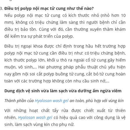
Điều trị polyp nội mạc tử cung như thế nào?
Nếu polyp nội mạc tử cung có kích thước nhỏ (nhỏ hơn 10
mm), không có triệu chứng lâm sàng thì người bệnh chỉ cần
điều trị bảo tồn. Cùng với đó, cần thường xuyên thăm khám
để kiểm tra sự phát triển của polyp.
Điều trị ngoại khoa được chỉ định trong hầu hết trường hợp
polyp nội mạc tử cung cần điều trị như: có triệu chứng bệnh,
kích thước polyp lớn, khối u thò ra ngoài cổ tử cung gây hiếm
muộn, vô sinh,… Hai phương pháp phẫu thuật chủ yếu hiện
nay gồm nội soi cắt polyp buồng tử cung, cắt bỏ tử cung hoàn
toàn với các trường hợp không còn nhu cầu sinh nở,…
Dung dịch vệ sinh vừa làm sạch vừa dưỡng ẩm ngừa viêm
Thành phần của
Hyalosan wash gel
an toàn, phù hợp với vùng kín
Với những hoạt chất tẩy rửa được chiết xuất từ thiên
nhiên,
Hyalosan wash gel
có hiệu quả cao với công dụng là vệ
sinh, làm sạch vùng kín cho phụ nữ.