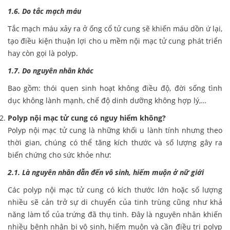
1.6. Do tắc mạch máu
Tắc mạch máu xảy ra ở ống cổ tử cung sẽ khiến máu dồn ứ lại,
tạo điều kiện thuận lợi cho u mềm nội mạc tử cung phát triển
hay còn gọi là polyp.
1.7. Do nguyên nhân khác
Bao gồm: thói quen sinh hoạt không điều độ, đời sống tình
dục không lành mạnh, chế độ dinh dưỡng không hợp lý,…
Polyp nội mạc tử cung có nguy hiểm không?
Polyp nội mạc tử cung là những khối u lành tính nhưng theo
thời gian, chúng có thể tăng kích thước và số lượng gây ra
biến chứng cho sức khỏe như:
2.1. Là nguyên nhân dẫn đến vô sinh, hiếm muộn ở nữ giới
Các polyp nội mạc tử cung có kích thước lớn hoặc số lượng
nhiều sẽ cản trở sự di chuyển của tinh trùng cũng như khả
năng làm tổ của trứng đã thụ tinh. Đây là nguyên nhân khiến
nhiều bệnh nhân bị vô sinh, hiếm muộn và cần điều trị polyp