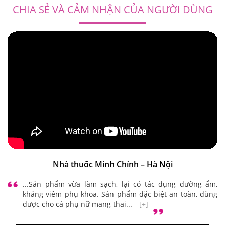
CHIA SẺ VÀ CẢM NHẬN CỦA NGƯỜI DÙNG
Nhà thuốc Minh Chính – Hà Nội
...Sản phẩm vừa làm sạch, lại có tác dụng dưỡng ẩm,
kháng viêm phụ khoa. Sản phẩm đặc biệt an toàn, dùng
được cho cả phụ nữ mang thai...
[+]