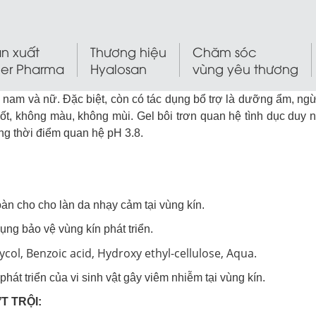
n xuất
Thương hiệu
Chăm sóc
ler Pharma
Hyalosan
vùng yêu thương
cả nam và nữ. Đặc biệt, còn có tác dụng bổ trợ là dưỡng ẩm, ng
ốt, không màu, không mùi. Gel bôi trơn quan hệ tình dục duy n
ong thời điểm quan hệ pH 3.8.
toàn cho cho làn da nhạy cảm tại vùng kín.
dụng bảo vệ vùng kín phát triển.
col, Benzoic acid, Hydroxy ethyl-cellulose, Aqua.
át triển của vi sinh vật gây viêm nhiễm tại vùng kín.
T TRỘI: