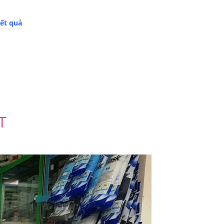
ết quả
T