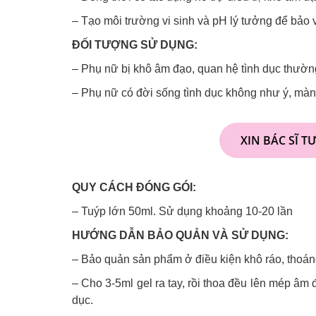
– Tạo môi trường vi sinh và pH lý tưởng để bảo 
ĐỐI TƯỢNG SỬ DỤNG:
– Phụ nữ bị khô âm đạo, quan hệ tình dục thườn
– Phụ nữ có đời sống tình dục không như ý, màn
XIN BÁC SĨ T
QUY CÁCH ĐÓNG GÓI:
– Tuýp lớn 50ml. Sử dụng khoảng 10-20 lần
HƯỚNG DẪN BẢO QUẢN VÀ SỬ DỤNG:
– Bảo quản sản phẩm ở điều kiện khô ráo, thoáng
– Cho 3-5ml gel ra tay, rồi thoa đều lên mép âm 
dục.