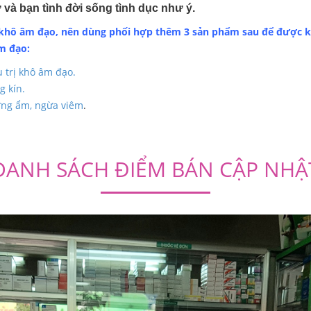
và bạn tình đời sống tình dục như ý.
ị khô âm đạo, nên dùng phối hợp thêm 3 sản phẩm sau để được k
m đạo:
u trị khô âm đạo.
g kín.
ưỡng ẩm, ngừa viêm
.
DANH SÁCH ĐIỂM BÁN CẬP NHẬ