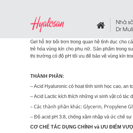
Nhà sả
Dr Mul
Gel hỗ trợ bôi trơn trong quan hệ tình dục cho 
trẻ hóa vùng kín cho phụ nữ. Sản phẩm trong su
thị trường có độ pH tối ưu để bảo vệ vùng kín tr
THÀNH PHẦN:
– Acid Hyaluronic có hoạt tính sinh học cao, an 
– Acid Lactic kích thích những vi sinh vật có tác 
– Các thành phần khác: Glycerin, Propylene Gly
– Độ acid pH 3.8, chống xâm nhập và ức chế sự ph
CƠ CHẾ TÁC DỤNG CHÍNH và ƯU ĐIỂM VƯỢ