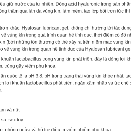
iêu giữ nước của tự nhiên. Dòng acid hyaluronic trong sản phẩ
hóng thấm qua làn da vùng kín, làm mềm, tạo lớp bôi trơn tức thì
trơn khác, Hyalosan lubricant gel, không chỉ hướng tới tác dụn
o vệ vùng kín trong quá trình quan hệ tình dục, thời điểm có độ 
ín (bởi những tổn thương có thể xảy ra trên niêm mạc vùng kín
o vệ vùng kín trong quan hệ tình dục của Hyalosan lubricant ge
 khuẩn lactobacillus trong vùng kín phát triển, đây là dòng lợi 
ấm, trùng gây viêm phụ khoa.
 quốc tế là pH 3.8, pH trong trạng thái vùng kín khỏe nhất, tạ
ích lợi khuẩn lactobacillus phát triển, ngăn xâm nhập và ức chế
a.
nam và nữ.
su, sex toy.
ạo, phòng ngừa và hỗ trợ điều trị viêm nhiễm phụ khoa.