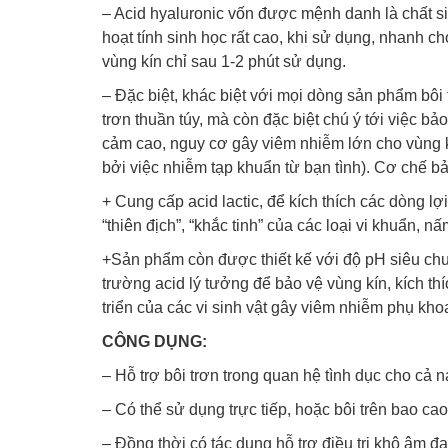
– Acid hyaluronic vốn được mệnh danh là chất s
hoạt tính sinh học rất cao, khi sử dụng, nhanh c
vùng kín chỉ sau 1-2 phút sử dụng.
– Đặc biệt, khác biệt với mọi dòng sản phẩm bôi 
trơn thuần túy, mà còn đặc biệt chú ý tới việc bả
cảm cao, nguy cơ gây viêm nhiễm lớn cho vùng k
bởi việc nhiễm tạp khuẩn từ bạn tình). Cơ chế bả
+ Cung cấp acid lactic, để kích thích các dòng lợi
“thiên địch”, “khắc tinh” của các loại vi khuẩn, n
+Sản phẩm còn được thiết kế với độ pH siêu chuẩn
trường acid lý tưởng để bảo vệ vùng kín, kích th
triển của các vi sinh vật gây viêm nhiễm phụ kho
CÔNG DỤNG:
– Hỗ trợ bôi trơn trong quan hệ tình dục cho cả 
– Có thể sử dụng trực tiếp, hoặc bôi trên bao cao 
– Đồng thời có tác dụng hỗ trợ điều trị khô âm đ