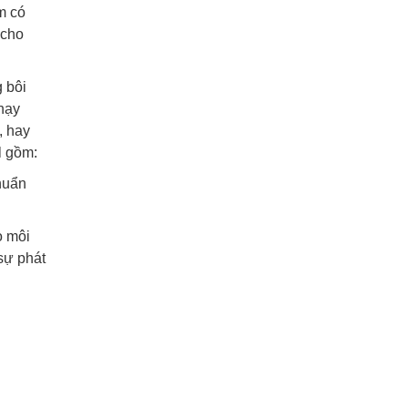
m có
 cho
g bôi
nhạy
, hay
l gồm:
khuẩn
o môi
 sự phát