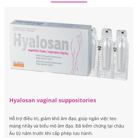
BỘ SẢN PHẨM CHĂM SÓC TOÀN DIỆN