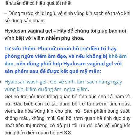
lần/tuần để có hiệu quả tốt nhất.
– Dùng trước khi đi ngủ, vệ sinh vùng kín sạch sẽ trước khi
sử dụng sản phẩm.
Hyalosan vaginal gel – Hãy để chúng tôi giúp bạn nói
vĩnh biệt với viêm nhiễm phụ khoa.
Tư vấn thêm: Phụ nữ muốn hỗ trợ điều trị hay
phòng ngừa viêm âm đạo, và nếu không bị
khô âm
đạo
, nên dùng phối hợp Hyalosan vaginal gel với
sản phẩm sau để được kết quả mỹ mãn:
Hyalosan wash gel : Gel vệ sinh, làm sạch hàng ngày
vùng kín, kiêm dưỡng ẩm, ngừa viêm
.
Gel hỗ trợ bôi trơn trong quan hệ tình dục cho cả nam và
nữ. Đặc biệt, còn có tác dụng bổ trợ là dưỡng ẩm, ngừa
viêm, trẻ hóa vùng kín cho phụ nữ. Sản phẩm trong suốt,
không màu, không mùi. Gel bôi trơn quan hệ tình dục duy
nhất trên thị trường có độ pH tối ưu để bảo vệ vùng kín
trong thời điểm quan hệ pH 3.8.