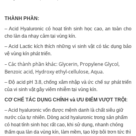
THÀNH PHẦN:
– Acid Hyaluronic có hoạt tính sinh học cao, an toàn cho
cho làn da nhạy cảm tại vùng kín.
– Acid Lactic kích thích những vi sinh vật có tác dụng bảo
vệ vùng kín phát triển.
– Các thành phần khác: Glycerin, Propylene Glycol,
Benzoic acid, Hydroxy ethyl-cellulose, Aqua.
– Độ acid pH 3.8, chống xâm nhập và ức chế sự phát triển
của vi sinh vật gây viêm nhiễm tại vùng kín.
CƠ CHẾ TÁC DỤNG CHÍNH và ƯU ĐIỂM VƯỢT TRỘI:
– Acid hyaluronic vốn được mệnh danh là chất siêu giữ
nước của tự nhiên. Dòng acid hyaluronic trong sản phẩm
có hoạt tính sinh học rất cao, khi sử dụng, nhanh chóng
thấm qua làn da vùng kín, làm mềm, tạo lớp bôi trơn tức thì