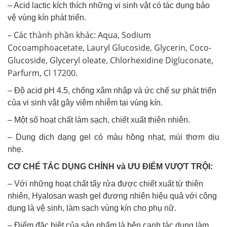
– Acid lactic kích thích những vi sinh vật có tác dụng bảo
vệ vùng kín phát triển.
– Các thành phần khác: Aqua, Sodium
Cocoamphoacetate, Lauryl Glucoside, Glycerin, Coco-
Glucoside, Glyceryl oleate, Chlorhexidine Digluconate,
Parfurm, Cl 17200.
– Độ acid pH 4.5, chống xâm nhập và ức chế sự phát triển
của vi sinh vật gây viêm nhiễm tại vùng kín.
– Một số hoạt chất làm sạch, chiết xuất thiên nhiên.
– Dung dịch dạng gel có màu hồng nhạt, mùi thơm dịu
nhẹ.
CƠ CHẾ TÁC DỤNG CHÍNH và ƯU ĐIỂM VƯỢT TRỘI:
– Với những hoạt chất tẩy rửa được chiết xuất từ thiên
nhiên, Hyalosan wash gel đương nhiên hiệu quả với công
dụng là vệ sinh, làm sạch vùng kín cho phụ nữ.
– Điểm đặc biệt của sản phẩm là bên cạnh tác dụng làm