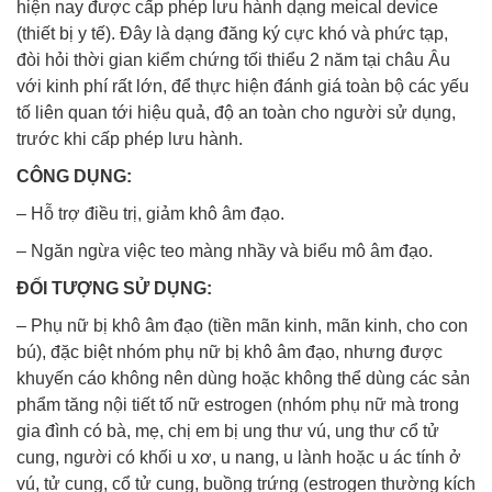
hiện nay được cấp phép lưu hành dạng meical device
(thiết bị y tế). Đây là dạng đăng ký cực khó và phức tạp,
đòi hỏi thời gian kiểm chứng tối thiểu 2 năm tại châu Âu
với kinh phí rất lớn, để thực hiện đánh giá toàn bộ các yếu
tố liên quan tới hiệu quả, độ an toàn cho người sử dụng,
trước khi cấp phép lưu hành.
CÔNG DỤNG:
– Hỗ trợ điều trị, giảm khô âm đạo.
– Ngăn ngừa việc teo màng nhầy và biểu mô âm đạo.
ĐỐI TƯỢNG SỬ DỤNG:
– Phụ nữ bị khô âm đạo (tiền mãn kinh, mãn kinh, cho con
bú), đặc biệt nhóm phụ nữ bị khô âm đạo, nhưng được
khuyến cáo không nên dùng hoặc không thể dùng các sản
phẩm tăng nội tiết tố nữ estrogen (nhóm phụ nữ mà trong
gia đình có bà, mẹ, chị em bị ung thư vú, ung thư cổ tử
cung, người có khối u xơ, u nang, u lành hoặc u ác tính ở
vú, tử cung, cổ tử cung, buồng trứng (estrogen thường kích