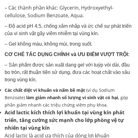
– Các thành phần khác: Glycerin, Hydroxyethyl-
cellulose, Sodium Benzoate, Aqua.
– Độ acid pH 4.5, chống xâm nhập và ức chế sự phát triển
của vi sinh vật gây viêm nhiễm tại vùng kín.
– Gel không màu, không mùi, trong suốt.
CƠ CHÉ TÁC DỤNG CHÍNH và ƯU ĐIỂM VƯỢT TRỘI:
– Sản phẩm được sản xuất dạng gel với tuýp vòi dài, đầu
bo tròn, rất thuận tiện sử dụng, đưa các hoạt chất vào sâu
trong vùng kín.
Các chất diệt vi khuẩn và nấm bề mặt
(ví dụ Sodium
Benzoate)
làm giảm nhanh số lượng vi sinh vật có hại,
góp
phần giảm nhanh các triệu chứng viêm phụ khoa.
Acid lactic kích thích lợi khuẩn tại vùng kín phát
triển, tăng cường sức mạnh cho lớp phòng vệ tự
nhiên tại vùng kín
Acid lactic là acid ưa thích của dòng lợi khuẩn