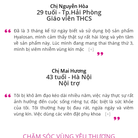
Nhà thuốc 24h – Nhà thuốc uy tín Hà Nội
...Những sản phẩm trước đây cũng tốt, nhưng sản phẩm
này còn tốt hơn. Mùi thơm tự nhiên, kháng khuẩn, kháng
viêm rất tốt chị ạ...
[+]
Chị Nguyễn Hòa
29 tuổi - Tp.Hải Phòng
Giáo viên THCS
Đã là 3 tháng kể từ ngày biết và sử dụng bộ sản phẩm
Hyalosan, mình cảm thấy thật sự rất hài lòng và yên tâm
về sản phẩm này. Lúc mình đang mang thai tháng thứ 3,
mình bị viêm nhiễm vùng kín mặc
[+]