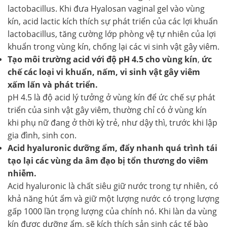
lactobacillus. Khi đưa Hyalosan vaginal gel vào vùng
kín, acid lactic kích thích sự phát triển của các lợi khuẩn
lactobacillus, tăng cường lớp phòng vệ tự nhiên của lợi
khuẩn trong vùng kín, chống lại các vi sinh vật gây viêm.
Tạo môi trường acid với độ pH 4.5 cho vùng kín
,
ức
chế các loại vi khuẩn, nấm, vi sinh vật gây viêm
xấm lấn và phát triển.
pH 4.5 là độ acid lý tưởng ở vùng kín để ức chế sự phát
triển của sinh vật gây viêm, thường chỉ có ở vùng kín
khi phụ nữ đang ở thời kỳ trẻ, như dậy thì, trước khi lập
gia đình, sinh con.
Acid hyaluronic dưỡng ẩm, đẩy nhanh quá trình tái
tạo lại các vùng da âm đạo bị tổn thương do viêm
nhiễm.
Acid hyaluronic là chất siêu giữ nước trong tự nhiên, có
khả năng hút ẩm và giữ một lượng nước có trọng lượng
gấp 1000 lần trọng lượng của chính nó. Khi làn da vùng
kín được dưỡng ẩm, sẽ kích thích sản sinh các tế bào