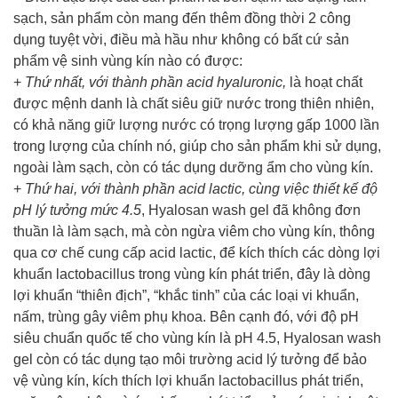
sạch, sản phẩm còn mang đến thêm đồng thời 2 công
dụng tuyệt vời, điều mà hầu như không có bất cứ sản
phẩm vệ sinh vùng kín nào có được:
+
Thứ nhất, với thành phần acid hyaluronic,
là hoạt chất
được mệnh danh là chất siêu giữ nước trong thiên nhiên,
có khả năng giữ lượng nước có trọng lượng gấp 1000 lần
trong lượng của chính nó, giúp cho sản phẩm khi sử dụng,
ngoài làm sạch, còn có tác dụng dưỡng ẩm cho vùng kín.
+
Thứ hai, với thành phần acid lactic,
cùng việc thiết kế độ
pH lý tưởng mức 4.5
, Hyalosan wash gel đã không đơn
thuần là làm sạch, mà còn ngừa viêm cho vùng kín, thông
qua cơ chế cung cấp acid lactic, để kích thích các dòng lợi
khuẩn lactobacillus trong vùng kín phát triển, đây là dòng
lợi khuẩn “thiên địch”, “khắc tinh” của các loại vi khuẩn,
nấm, trùng gây viêm phụ khoa. Bên cạnh đó, với độ pH
siêu chuẩn quốc tế cho vùng kín là pH 4.5, Hyalosan wash
gel còn có tác dụng tạo môi trường acid lý tưởng để bảo
vệ vùng kín, kích thích lợi khuẩn lactobacillus phát triển,