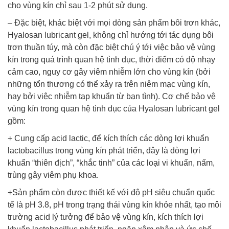
cho vùng kín chỉ sau 1-2 phút sử dụng.
– Đặc biệt, khác biệt với mọi dòng sản phẩm bôi trơn khác,
Hyalosan lubricant gel, không chỉ hướng tới tác dụng bôi
trơn thuần túy, mà còn đặc biệt chú ý tới việc bảo vệ vùng
kín trong quá trình quan hệ tình dục, thời điểm có độ nhạy
cảm cao, nguy cơ gây viêm nhiễm lớn cho vùng kín (bởi
những tổn thương có thể xảy ra trên niêm mạc vùng kín,
hay bởi việc nhiễm tạp khuẩn từ bạn tình). Cơ chế bảo vệ
vùng kín trong quan hệ tình dục của Hyalosan lubricant gel
gồm:
+ Cung cấp acid lactic, để kích thích các dòng lợi khuẩn
lactobacillus trong vùng kín phát triển, đây là dòng lợi
khuẩn “thiên địch”, “khắc tinh” của các loại vi khuẩn, nấm,
trùng gây viêm phụ khoa.
+Sản phẩm còn được thiết kế với độ pH siêu chuẩn quốc
tế là pH 3.8, pH trong trạng thái vùng kín khỏe nhất, tạo môi
trường acid lý tưởng để bảo vệ vùng kín, kích thích lợi