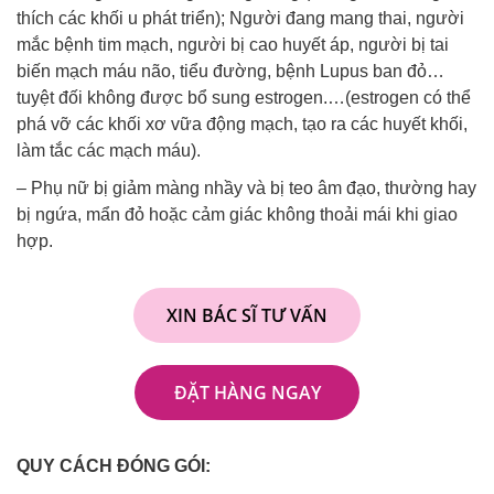
thích các khối u phát triển); Người đang mang thai, người
mắc bệnh tim mạch, người bị cao huyết áp, người bị tai
biến mạch máu não, tiểu đường, bệnh Lupus ban đỏ…
tuyệt đối không được bổ sung estrogen.…(estrogen có thể
phá vỡ các khối xơ vữa động mạch, tạo ra các huyết khối,
làm tắc các mạch máu).
– Phụ nữ bị giảm màng nhầy và bị teo âm đạo, thường hay
bị ngứa, mẩn đỏ hoặc cảm giác không thoải mái khi giao
hợp.
XIN BÁC SĨ TƯ VẤN
ĐẶT HÀNG NGAY
QUY CÁCH ĐÓNG GÓI: