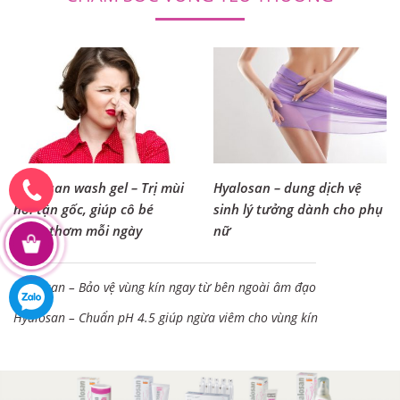
Chị Mai Hương
43 tuổi - Hà Nội
Nội trợ
Tôi bị khô âm đạo kéo dài nhiều năm, việc này thực sự rất
ảnh hưởng đến cuộc sống riêng tư, đặc biệt là sức khỏe
của tôi. Tôi thường hay bị đau rát, ngứa ngáy và viêm
vùng kín. Việc dùng các viên đặt phụ khoa
[+]
CHĂM SÓC VÙNG YÊU THƯƠNG
Hyalosan wash gel – Trị mùi
Hyalosan – dung dịch vệ