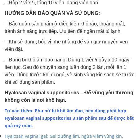
– Hộp 2 vỉ x 5, tổng 10 viên, dạng viên đạn
HƯỚNG DẪN BẢO QUẢN VÀ SỬ DỤNG:
– Bảo quản sản phẩm ở điều kiện khô ráo, thoáng mát,
tránh ánh sáng trực tiếp. Ưu tiên để ngăn mát tủ lạnh.
– Khi sử dụng, bóc vỉ nhẹ nhàng để vẫn giữ nguyên vẹn
viên đặt.
– Đang bị khô âm đạo nặng: Dùng 1 viên/ngày x 10 ngày
liên tục. Sau đó chuyển sang tuần dùng 2 lần, mỗi lần 1
viên. Dùng trước khi đi ngủ, vệ sinh vùng kín sạch sẽ trước
khi sử dụng sản phẩm.
Hyalosan vaginal suppositories – Để vùng yêu thương
không còn là nơi khô hạn.
Tư vấn thêm: Phụ nữ bị khô âm đạo, nên dùng phối hợp
Hyalosan vaginal suppositories 3 sản phẩm sau để được kết
quả mỹ mãn.
Hyalosan vaginal gel: Gel dưỡng ẩm, ngừa viêm vùng kín.