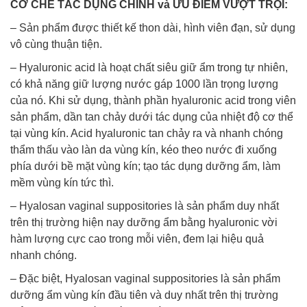
CƠ CHẾ TÁC DỤNG CHÍNH và ƯU ĐIỂM VƯỢT TRỘI:
– Sản phẩm được thiết kế thon dài, hình viên đạn, sử dụng
vô cùng thuận tiện.
– Hyaluronic acid là hoạt chất siêu giữ ẩm trong tự nhiên,
có khả năng giữ lượng nước gáp 1000 lần trọng lượng
của nó. Khi sử dụng, thành phần hyaluronic acid trong viên
sản phẩm, dần tan chảy dưới tác dụng của nhiệt độ cơ thể
tại vùng kín. Acid hyaluronic tan chảy ra và nhanh chóng
thẩm thấu vào làn da vùng kín, kéo theo nước đi xuống
phía dưới bề mặt vùng kín; tạo tác dụng dưỡng ẩm, làm
mềm vùng kín tức thì.
– Hyalosan vaginal suppositories là sản phẩm duy nhất
trên thị trường hiện nay dưỡng ẩm bằng hyaluronic vời
hàm lượng cực cao trong mỗi viên, đem lại hiệu quả
nhanh chóng.
– Đặc biệt, Hyalosan vaginal suppositories là sản phẩm
dưỡng ẩm vùng kín đầu tiên và duy nhất trên thị trường