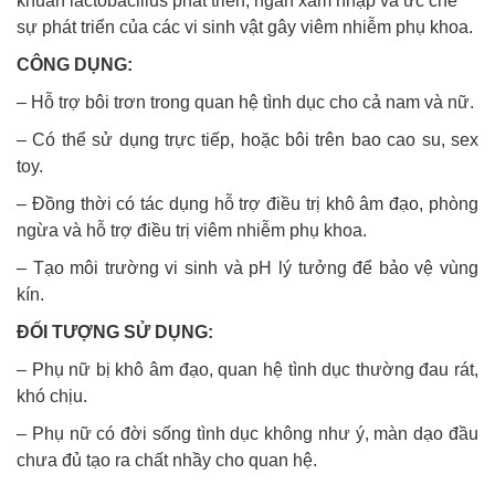
khuẩn lactobacillus phát triển, ngăn xâm nhập và ức chế
sự phát triển của các vi sinh vật gây viêm nhiễm phụ khoa.
CÔNG DỤNG:
– Hỗ trợ bôi trơn trong quan hệ tình dục cho cả nam và nữ.
– Có thể sử dụng trực tiếp, hoặc bôi trên bao cao su, sex
toy.
– Đồng thời có tác dụng hỗ trợ điều trị khô âm đạo, phòng
ngừa và hỗ trợ điều trị viêm nhiễm phụ khoa.
– Tạo môi trường vi sinh và pH lý tưởng để bảo vệ vùng
kín.
ĐỐI TƯỢNG SỬ DỤNG:
– Phụ nữ bị khô âm đạo, quan hệ tình dục thường đau rát,
khó chịu.
– Phụ nữ có đời sống tình dục không như ý, màn dạo đầu
chưa đủ tạo ra chất nhầy cho quan hệ.