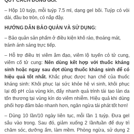
QUY CÁCH ĐÓNG GÓI:
– Hộp 10 tuýp, mỗi tuýp 7.5 ml, dạng gel bôi. Tuýp có vòi
dài, đầu bo tròn, có nắp đậy.
HƯỚNG DẪN BẢO QUẢN VÀ SỬ DỤNG:
– Bảo quản sản phẩm ở điều kiện khô ráo, thoáng mát,
tránh ánh sáng trực tiếp.
– Hỗ trợ điều trị viêm âm đạo, viêm lộ tuyến cỏ tử cung,
viêm cổ tử cung:
Nên dùng kết hợp với thuốc kháng
sinh hoặc ngay sau đợt dùng thuốc kháng sinh để có
hiệu quả tốt nhất.
Khắc phục được hạn chế của thuốc
kháng sinh: Khôi phục lại sức khỏe hệ vi sinh, khôi phục
lại độ pH của vùng kín, đẩy nhanh quá trình tái tạo làn da
tổn thương tại vùng kín do viêm nhiễm. Hiệu quả khi dùng
phối hợp đảm bảo nhanh hơn, ngăn ngừa tái phát tốt hơn!
– Dùng 10 lần/10 ngày liên tục, mỗi lần 1 tuýp. Đưa gel
sâu vào trong. Sau đó, giảm xuống 2 lần/tuần để duy trì
chăm sóc, dưỡng ẩm, làm mềm. Phòng ngừa, sử dụng 2