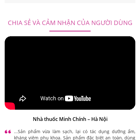
Hyalosan wash foam
Sản phẩm vệ sinh hàng ngày dạng bọt, mềm mại cho
vùng kín nhạy cảm của phụ nữ mang thai, sau sinh. Kết
hợp công dưỡng ẩm, ngừa viêm vùng kín.
Liên hệ
CHIA SẺ VÀ CẢM NHẬN CỦA NGƯỜI DÙNG