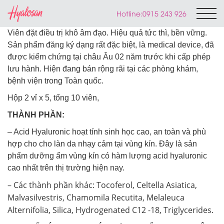
Hotline:
0915 243 926
Viên đặt điều trị khô âm đạo. Hiệu quả tức thì, bền vững.
Sản phẩm đăng ký dạng rất đặc biệt, là medical device, đã
được kiểm chứng tại châu Âu 02 năm trước khi cấp phép
lưu hành. Hiện đang bán rộng rãi tại các phòng khám,
bệnh viện trong Toàn quốc.
Hộp 2 vỉ x 5, tổng 10 viên,
THÀNH PHẦN:
– Acid Hyaluronic hoạt tính sinh học cao, an toàn và phù
hợp cho cho làn da nhạy cảm tại vùng kín. Đây là sản
phẩm dưỡng ẩm vùng kín có hàm lượng acid hyaluronic
cao nhất trên thị trường hiện nay.
– Các thành phần khác: Tocoferol, Celtella Asiatica,
Malvasilvestris, Chamomila Recutita, Melaleuca
Alternifolia, Silica, Hydrogenated C12 -18, Triglycerides.