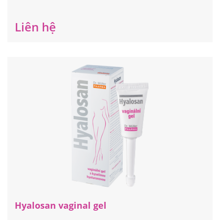
Hyalosan vaginal suppositories
Hỗ trợ điều trị, giảm khô âm đạo, giúp ngăn việc teo
màng nhầy và biểu mô âm đạo. Đã kiểm chứng tại châu
Âu 02 năm trước khi cấp phép lưu hành.
Liên hệ