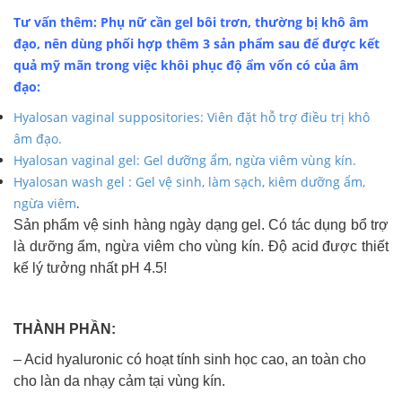
Tư vấn thêm: Phụ nữ cần gel bôi trơn, thường bị khô âm
đạo, nên dùng phối hợp thêm 3 sản phẩm sau để được kết
quả mỹ mãn trong việc khôi phục độ ẩm vốn có của âm
đạo:
Hyalosan vaginal suppositories: Viên đặt hỗ trợ điều trị khô
âm đạo.
Hyalosan vaginal gel: Gel dưỡng ẩm, ngừa viêm vùng kín.
Hyalosan wash gel : Gel vệ sinh, làm sạch, kiêm dưỡng ẩm,
ngừa viêm
.
Sản phẩm vệ sinh hàng ngày dạng gel. Có tác dụng bổ trợ
là dưỡng ẩm, ngừa viêm cho vùng kín. Độ acid được thiết
kế lý tưởng nhất pH 4.5!
THÀNH PHẦN:
– Acid hyaluronic có hoạt tính sinh học cao, an toàn cho
cho làn da nhạy cảm tại vùng kín.