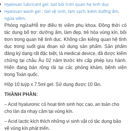
Hyalosan lubricant gel: Gel bôi trơn quan hẹ tình dục
Hyalosan wash gel : Gel vệ sinh, làm sạch, kiêm dưỡng ẩm,
ngừa viêm
.
Phòng ngừa/Hỗ trợ điều trị viêm phụ khoa. Đồng thời có
tác dụng bổ trợ: dưỡng ẩm, làm đẹp, trẻ hóa vùng kín, bôi
trơn trong quan hệ tình dục. Không cần kiêng quan hệ tình
dục trong suốt giai đoạn sử dụng sản phẩm. Sản phẩm
đăng ký dạng rất đặc biệt, là medical device, đã được kiểm
chứng tại châu Âu 02 năm trước khi cấp phép lưu hành.
Hiện đang bán rộng rãi tại các phòng khám, bệnh viện
trong Toàn quốc.
Hộp 10 tuýp x 7.5ml gel. Sử dụng được 10 lần.
THÀNH PHẦN:
– Acid hyaluronic có hoạt tính sinh học cao, an toàn cho
cho làn da nhạy cảm tại vùng kín.
– Acid lactic kích thích những vi sinh vật có tác dụng bảo
vệ vùng kín phát triển.