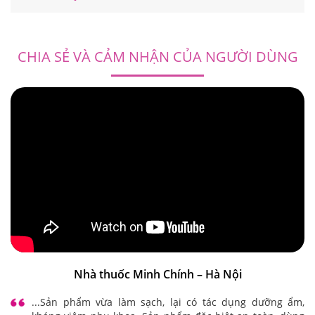
CHIA SẺ VÀ CẢM NHẬN CỦA NGƯỜI DÙNG
Nhà thuốc Minh Chính – Hà Nội
...Sản phẩm vừa làm sạch, lại có tác dụng dưỡng ẩm,