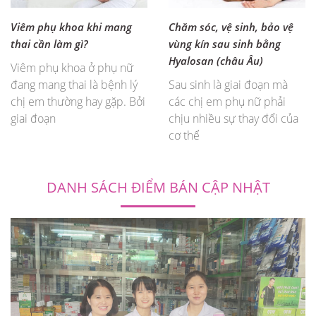
Viêm phụ khoa khi mang
Chăm sóc, vệ sinh, bảo vệ
thai cần làm gì?
vùng kín sau sinh bằng
Hyalosan (châu Âu)
Viêm phụ khoa ở phụ nữ
đang mang thai là bệnh lý
Sau sinh là giai đoạn mà
chị em thường hay gặp. Bởi
các chị em phụ nữ phải
giai đoạn
chịu nhiều sự thay đổi của
cơ thể
DANH SÁCH ĐIỂM BÁN CẬP NHẬT