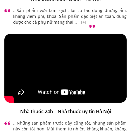
...Sản phẩm vừa làm sạch, lại có tác dụng dưỡng ẩm,
kháng viêm phụ khoa. Sản phẩm đặc biệt an toàn, dùng
được cho cả phụ nữ mang thai...
[+]
Nhà thuốc 24h – Nhà thuốc uy tín Hà Nội
...Những sản phẩm trước đây cũng tốt, nhưng sản phẩm
này còn tốt hơn. Mùi thơm tự nhiên, kháng khuẩn, kháng