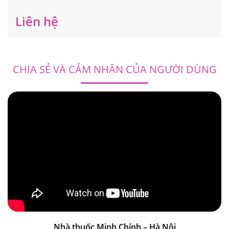
Liên hệ
CHIA SẺ VÀ CẢM NHẬN CỦA NGƯỜI DÙNG
Nhà thuốc Minh Chính – Hà Nội