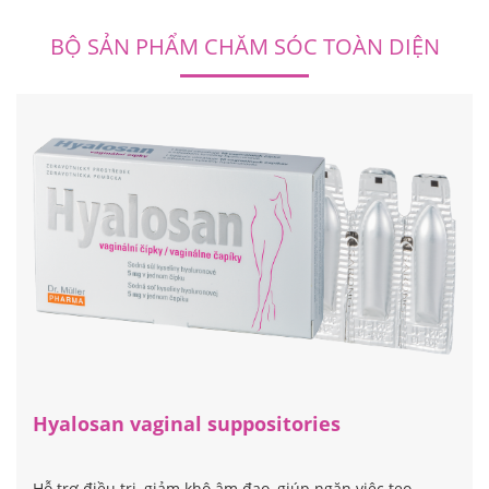
BỘ SẢN PHẨM CHĂM SÓC TOÀN DIỆN
Hyalosan vaginal suppositories
Hỗ trợ điều trị, giảm khô âm đạo, giúp ngăn việc teo