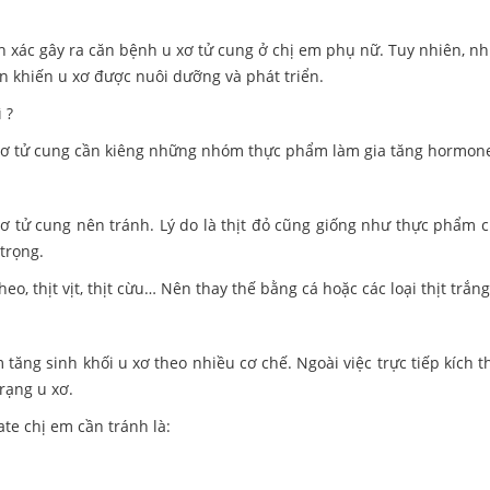
 xác gây ra căn bệnh u xơ tử cung ở chị em phụ nữ. Tuy nhiên, nh
n khiến u xơ được nuôi dưỡng và phát triển.
xơ tử cung cần kiêng những nhóm thực phẩm làm gia tăng hormone 
 tử cung nên tránh. Lý do là thịt đỏ cũng giống như thực phẩm c
trọng.
 heo, thịt vịt, thịt cừu… Nên thay thế bằng cá hoặc các loại thịt tr
ng sinh khối u xơ theo nhiều cơ chế. Ngoài việc trực tiếp kích th
trạng u xơ.
e chị em cần tránh là: