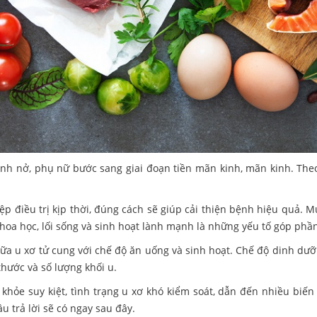
sinh nở, phụ nữ bước sang giai đoạn tiền mãn kinh, mãn kinh. Th
ệp điều trị kịp thời, đúng cách sẽ giúp cải thiện bệnh hiệu quả. 
 khoa học, lối sống và sinh hoạt lành mạnh là những yếu tố góp ph
iữa u xơ tử cung với chế độ ăn uống và sinh hoạt. Chế độ dinh dư
thước và số lượng khối u.
c khỏe suy kiệt, tình trạng u xơ khó kiểm soát, dẫn đến nhiều bi
 trả lời sẽ có ngay sau đây.