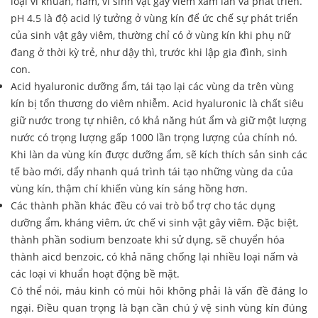
loại vi khuẩn, nấm, vi sinh vật gây viêm xấm lấn và phát triển.
pH 4.5 là độ acid lý tưởng ở vùng kín để ức chế sự phát triển
của sinh vật gây viêm, thường chỉ có ở vùng kín khi phụ nữ
đang ở thời kỳ trẻ, như dậy thì, trước khi lập gia đình, sinh
con.
Acid hyaluronic dưỡng ẩm, tái tạo lại các vùng da trên vùng
kín bị tổn thương do viêm nhiễm. Acid hyaluronic là chất siêu
giữ nước trong tự nhiên, có khả năng hút ẩm và giữ một lượng
nước có trọng lượng gấp 1000 lần trọng lượng của chính nó.
Khi làn da vùng kín được dưỡng ẩm, sẽ kích thích sản sinh các
tế bào mới, dẩy nhanh quá trình tái tạo những vùng da của
vùng kín, thậm chí khiến vùng kín sáng hồng hơn.
Các thành phần khác đều có vai trò bổ trợ cho tác dụng
dưỡng ẩm, kháng viêm, ức chế vi sinh vật gây viêm. Đặc biệt,
thành phần sodium benzoate khi sử dụng, sẽ chuyển hóa
thành aicd benzoic, có khả năng chống lại nhiều loại nấm và
các loại vi khuẩn hoạt động bề mặt.
Có thể nói, máu kinh có mùi hôi không phải là vấn đề đáng lo
ngại. Điều quan trọng là bạn cần chú ý vệ sinh vùng kín đúng