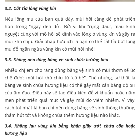
3.2. Cắt tỉa lông vùng kín
Nếu lông mu của bạn quá dày, mùi hôi càng dễ phát triển
hơn trong “ngày đèn đỏ”. Bởi vì khi “rụng dâu”, máu kinh
nguyệt cùng với mồ hôi sẽ dính vào lông ở vùng kín và gây ra
mùi khó chịu. Giải pháp hữu ích là bạn có thể cắt tỉa bớt lông
mu để ngăn ngừa vùng kín có mùi hôi nhé!
3.3. Không nên dùng băng vệ sinh chứa hương liệu
Nhiều chị em cho rằng dùng băng vệ sinh có mùi thơm sẽ ức
chế được mùi hôi khó chịu từ “cô bé”. Thế nhưng, sự thật là
băng vệ sinh chứa hương liệu có thể gây mất cân bằng độ pH
của âm đạo. Điều này sẽ tạo điều kiện để vi khuẩn hoặc nấm
men phát triển quá mức và gây mùi do viêm nhiễm. Vì vậy,
cách tốt nhất là bạn chỉ nên dùng băng vệ sinh thông thường,
thấm hút tốt và không chứa thêm hương liệu nào khác.
3.4. Không lau vùng kín bằng khăn giấy ướt chứa cồn hoặc
hương liệu