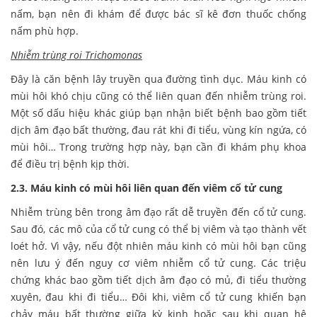
nấm, bạn nên đi khám để được bác sĩ kê đơn thuốc chống
nấm phù hợp.
Nhiễm trùng roi Trichomonas
Đây là căn bệnh lây truyền qua đường tình dục. Máu kinh có
mùi hôi khó chịu cũng có thể liên quan đến nhiễm trùng roi.
Một số dấu hiệu khác giúp bạn nhận biết bệnh bao gồm tiết
dịch âm đạo bất thường, đau rát khi đi tiểu, vùng kín ngứa, có
mùi hôi… Trong trường hợp này, bạn cần đi khám phụ khoa
để điều trị bệnh kịp thời.
2.3. Máu kinh có mùi hôi liên quan đến viêm cổ tử cung
Nhiễm trùng bên trong âm đạo rất dễ truyền đến cổ tử cung.
Sau đó, các mô của cổ tử cung có thể bị viêm và tạo thành vết
loét hở. Vì vậy, nếu đột nhiên máu kinh có mùi hôi bạn cũng
nên lưu ý đến nguy cơ viêm nhiễm cổ tử cung. Các triệu
chứng khác bao gồm tiết dịch âm đạo có mủ, đi tiểu thường
xuyên, đau khi đi tiểu… Đôi khi, viêm cổ tử cung khiến bạn
chảy máu bất thường giữa kỳ kinh hoặc sau khi quan hệ