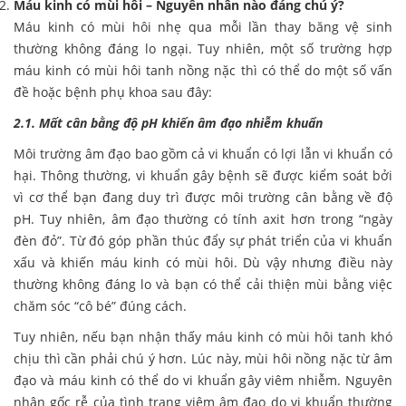
Máu kinh có mùi hôi – Nguyên nhân nào đáng chú ý?
Máu kinh có mùi hôi nhẹ qua mỗi lần thay băng vệ sinh
thường không đáng lo ngại. Tuy nhiên, một số trường hợp
máu kinh có mùi hôi tanh nồng nặc thì có thể do một số vấn
đề hoặc bệnh phụ khoa sau đây:
2.1. Mất cân bằng độ pH khiến âm đạo nhiễm khuẩn
Môi trường âm đạo bao gồm cả vi khuẩn có lợi lẫn vi khuẩn có
hại. Thông thường, vi khuẩn gây bệnh sẽ được kiểm soát bởi
vì cơ thể bạn đang duy trì được môi trường cân bằng về độ
pH. Tuy nhiên, âm đạo thường có tính axit hơn trong “ngày
đèn đỏ”. Từ đó góp phần thúc đẩy sự phát triển của vi khuẩn
xấu và khiến máu kinh có mùi hôi. Dù vậy nhưng điều này
thường không đáng lo và bạn có thể cải thiện mùi bằng việc
chăm sóc “cô bé” đúng cách.
Tuy nhiên, nếu bạn nhận thấy máu kinh có mùi hôi tanh khó
chịu thì cần phải chú ý hơn. Lúc này, mùi hôi nồng nặc từ âm
đạo và máu kinh có thể do vi khuẩn gây viêm nhiễm. Nguyên
nhân gốc rễ của tình trạng viêm âm đạo do vi khuẩn thường