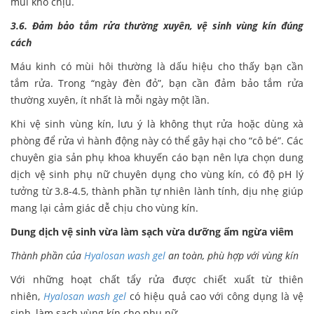
mùi khó chịu.
3.6. Đảm bảo tắm rửa thường xuyên, vệ sinh vùng kín đúng
cách
Máu kinh có mùi hôi thường là dấu hiệu cho thấy bạn cần
tắm rửa. Trong “ngày đèn đỏ”, bạn cần đảm bảo tắm rửa
thường xuyên, ít nhất là mỗi ngày một lần.
Khi vệ sinh vùng kín, lưu ý là không thụt rửa hoặc dùng xà
phòng để rửa vì hành động này có thể gây hại cho “cô bé”. Các
chuyên gia sản phụ khoa khuyến cáo bạn nên lựa chọn dung
dịch vệ sinh phụ nữ chuyên dụng cho vùng kín, có độ pH lý
tưởng từ 3.8-4.5, thành phần tự nhiên lành tính, dịu nhẹ giúp
mang lại cảm giác dễ chịu cho vùng kín.
Dung dịch vệ sinh vừa làm sạch vừa dưỡng ẩm ngừa viêm
Thành phần của
Hyalosan wash gel
an toàn, phù hợp với vùng kín
Với những hoạt chất tẩy rửa được chiết xuất từ thiên
nhiên,
Hyalosan wash gel
có hiệu quả cao với công dụng là vệ
sinh, làm sạch vùng kín cho phụ nữ.