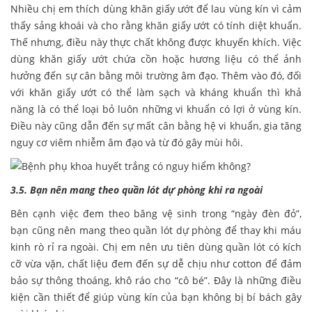
Nhiều chị em thích dùng khăn giấy ướt để lau vùng kín vì cảm
thấy sảng khoái và cho rằng khăn giấy ướt có tính diệt khuẩn.
Thế nhưng, điều này thực chất không được khuyến khích. Việc
dùng khăn giấy ướt chứa cồn hoặc hương liệu có thể ảnh
hưởng đến sự cân bằng môi trường âm đạo. Thêm vào đó, đối
với khăn giấy ướt có thể làm sạch và kháng khuẩn thì khả
năng là có thể loại bỏ luôn những vi khuẩn có lợi ở vùng kín.
Điều này cũng dẫn đến sự mất cân bằng hệ vi khuẩn, gia tăng
nguy cơ viêm nhiễm âm đạo và từ đó gây mùi hôi.
3.5. Bạn nên mang theo quần lót dự phòng khi ra ngoài
Bên cạnh việc đem theo băng vệ sinh trong “ngày đèn đỏ”,
bạn cũng nên mang theo quần lót dự phòng để thay khi máu
kinh rò rỉ ra ngoài. Chị em nên ưu tiên dùng quần lót có kích
cỡ vừa vặn, chất liệu đem đến sự dễ chịu như cotton để đảm
bảo sự thông thoáng, khô ráo cho “cô bé”. Đây là những điều
kiện cần thiết để giúp vùng kín của bạn không bị bí bách gây