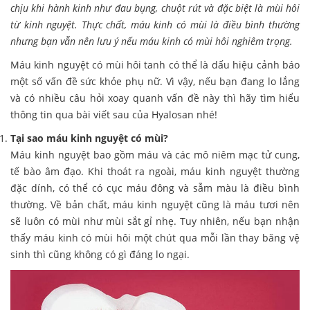
chịu khi hành kinh như đau bụng, chuột rút và đặc biệt là mùi hôi
từ kinh nguyệt. Thực chất, máu kinh có mùi là điều bình thường
nhưng bạn vẫn nên lưu ý nếu máu kinh có mùi hôi nghiêm trọng.
Máu kinh nguyệt có mùi hôi tanh có thể là dấu hiệu cảnh báo
một số vấn đề sức khỏe phụ nữ. Vì vậy, nếu bạn đang lo lắng
và có nhiều câu hỏi xoay quanh vấn đề này thì hãy tìm hiểu
thông tin qua bài viết sau của Hyalosan nhé!
Tại sao máu kinh nguyệt có mùi?
Máu kinh nguyệt bao gồm máu và các mô niêm mạc tử cung,
tế bào âm đạo. Khi thoát ra ngoài, máu kinh nguyệt thường
đặc dính, có thể có cục máu đông và sẫm màu là điều bình
thường. Về bản chất, máu kinh nguyệt cũng là máu tươi nên
sẽ luôn có mùi như mùi sắt gỉ nhẹ. Tuy nhiên, nếu bạn nhận
thấy máu kinh có mùi hôi một chút qua mỗi lần thay băng vệ
sinh thì cũng không có gì đáng lo ngại.