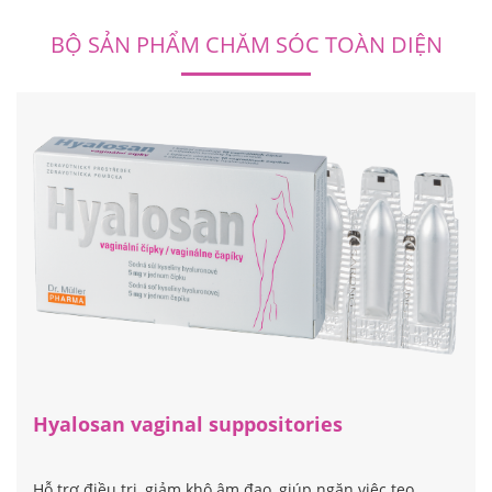
BỘ SẢN PHẨM CHĂM SÓC TOÀN DIỆN
Hyalosan vaginal suppositories
Hỗ trợ điều trị, giảm khô âm đạo, giúp ngăn việc teo