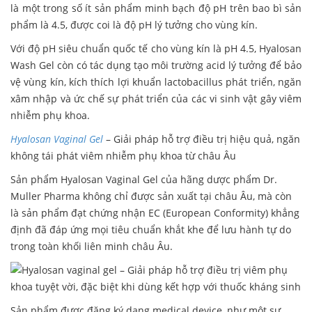
là một trong số ít sản phẩm minh bạch độ pH trên bao bì sản
phẩm là 4.5, được coi là độ pH lý tưởng cho vùng kín.
Với độ pH siêu chuẩn quốc tế cho vùng kín là pH 4.5, Hyalosan
Wash Gel còn có tác dụng tạo môi trường acid lý tưởng để bảo
vệ vùng kín, kích thích lợi khuẩn lactobacillus phát triển, ngăn
xâm nhập và ức chế sự phát triển của các vi sinh vật gây viêm
nhiễm phụ khoa.
Hyalosan Vaginal Gel
– Giải pháp hỗ trợ điều trị hiệu quả, ngăn
không tái phát viêm nhiễm phụ khoa từ châu Âu
Sản phẩm Hyalosan Vaginal Gel của hãng dược phẩm Dr.
Muller Pharma không chỉ được sản xuất tại châu Âu, mà còn
là sản phẩm đạt chứng nhận EC (European Conformity) khẳng
định đã đáp ứng mọi tiêu chuẩn khắt khe để lưu hành tự do
trong toàn khối liên minh châu Âu.
Sản phẩm được đăng ký dạng medical device, như một sự