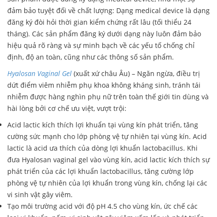
đảm bảo tuyệt đối về chất lượng: Dạng medical device là dạng
đăng ký đòi hỏi thời gian kiểm chứng rất lâu (tối thiểu 24
tháng). Các sản phẩm đăng ký dưới dạng này luôn đảm bảo
hiệu quả rõ ràng và sự minh bạch về các yếu tố chống chỉ
định, độ an toàn, cũng như các thông số sản phẩm.
Hyalosan Vaginal Gel
(xuất xứ châu Âu) – Ngăn ngừa, điều trị
dứt điểm viêm nhiễm phụ khoa không kháng sinh, tránh tái
nhiễm được hàng nghìn phụ nữ trên toàn thế giới tin dùng và
hài lòng bởi cơ chế ưu việt, vượt trội:
Acid lactic kích thích lợi khuẩn tại vùng kín phát triển, tăng
cường sức mạnh cho lớp phòng vệ tự nhiên tại vùng kín. Acid
lactic là acid ưa thích của dòng lợi khuẩn lactobacillus. Khi
đưa Hyalosan vaginal gel vào vùng kín, acid lactic kích thích sự
phát triển của các lợi khuẩn lactobacillus, tăng cường lớp
phòng vệ tự nhiên của lợi khuẩn trong vùng kín, chống lại các
vi sinh vật gây viêm.
Tạo môi trường acid với độ pH 4.5 cho vùng kín, ức chế các