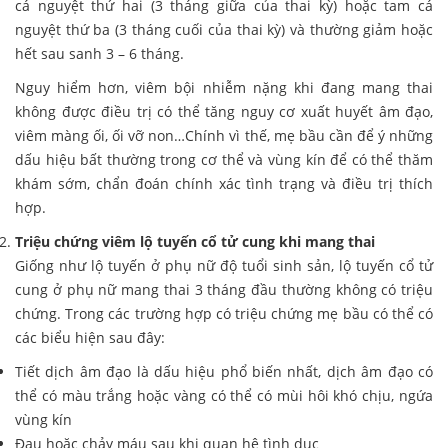
cá nguyệt thứ hai (3 tháng giữa của thai kỳ) hoặc tam cá
nguyệt thứ ba (3 tháng cuối của thai kỳ) và thường giảm hoặc
hết sau sanh 3 – 6 tháng.
Nguy hiểm hơn, viêm bội nhiễm nặng khi đang mang thai
không được điều trị có thể tăng nguy cơ xuất huyết âm đạo,
viêm màng ối, ối vỡ non…Chính vì thế, mẹ bầu cần để ý những
dấu hiệu bất thường trong cơ thể và vùng kín để có thể thăm
khám sớm, chẩn đoán chính xác tình trạng và điều trị thích
hợp.
Triệu chứng viêm lộ tuyến cổ tử cung khi mang thai
Giống như lộ tuyến ở phụ nữ độ tuổi sinh sản, lộ tuyến cổ tử
cung ở phụ nữ mang thai 3 tháng đầu thường không có triệu
chứng. Trong các trường hợp có triệu chứng mẹ bầu có thể có
các biểu hiện sau đây:
Tiết dịch âm đạo là dấu hiệu phổ biến nhất, dịch âm đạo có
thể có màu trắng hoặc vàng có thể có mùi hôi khó chịu, ngứa
vùng kín
Đau hoặc chảy máu sau khi quan hệ tình dục