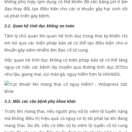
không phù hợp, lạm dụng có thể khiến độ cân bằng pH ở âm
đạo thay đổi, tạo điều kiện cho các vi khuẩn gây hại sinh sôi
và phát triển gây bệnh.
3.2. Quan hệ tình dục không an toàn
Tâm lý chủ quan khi quan hệ tình dục trong thai kỳ khiến chị
em bỏ qua các biện pháp bảo vệ có thể tạo điều kiện cho vi
khuẩn gây viêm nhiễm âm đạo, cổ tử cung.
Việc quan hệ tình dục không có biện pháp bảo vệ có thể tăng
nguy cơ mắc các bệnh lây truyền qua đường tình dục (STDs)
như lậu, giang mai, sùi mào gà, nguy hiểm hơn là HIV/AIDS.
3.3. Mắc các căn bệnh phụ khoa khác
Trước khi mang thai, nếu người phụ nữ bị viêm lộ tuyến nặng
mà không điều trị hiệu quả có nguy cơ bị tái phát lại khi đang
mang thai. Do đó, nếu có tiền sử bị viêm lộ tuyến cổ tử cung