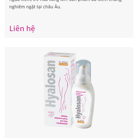
Hyalosan wash gel
Gel vệ sinh hàng ngày, kết hợp công dụng dưỡng ẩm,
ngừa viêm, trẻ hóa vùng kín. Sản phẩm đã kiểm chứng
nghiêm ngặt tại châu Âu.
Liên hệ