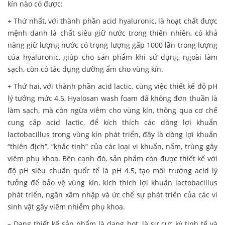
kín nào có được:
+ Thứ nhất, với thành phần acid hyaluronic, là hoạt chất được
mệnh danh là chất siêu giữ nước trong thiên nhiên, có khả
năng giữ lượng nước có trọng lượng gấp 1000 lần trong lượng
của hyaluronic, giúp cho sản phẩm khi sử dụng, ngoài làm
sạch, còn có tác dụng dưỡng ẩm cho vùng kín.
+ Thứ hai, với thành phần acid lactic, cùng việc thiết kế độ pH
lý tưởng mức 4.5, Hyalosan wash foam đã không đơn thuần là
làm sạch, mà còn ngừa viêm cho vùng kín, thông qua cơ chế
cung cấp acid lactic, để kích thích các dòng lợi khuẩn
lactobacillus trong vùng kín phát triển, đây là dòng lợi khuẩn
“thiên địch”, “khắc tinh” của các loại vi khuẩn, nấm, trùng gây
viêm phụ khoa. Bên cạnh đó, sản phẩm còn được thiết kế với
độ pH siêu chuẩn quốc tế là pH 4.5, tạo môi trường acid lý
tưởng để bảo vệ vùng kín, kích thích lợi khuẩn lactobacillus
phát triển, ngăn xâm nhập và ức chế sự phát triển của các vi
sinh vật gây viêm nhiễm phụ khoa.
– Dạng thiết kế sản phẩm là dạng bọt, là sự cực kỳ tinh tế và