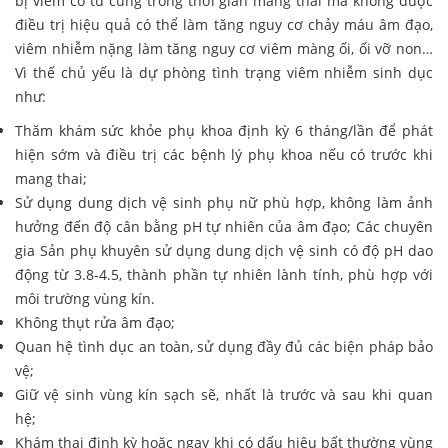
bị viêm cổ tử cung trong thời gian mang thai mà không được
điều trị hiệu quả có thể làm tăng nguy cơ chảy máu âm đạo,
viêm nhiễm nặng làm tăng nguy cơ viêm màng ối, ối vỡ non…
Vì thế chủ yếu là dự phòng tình trạng viêm nhiễm sinh dục
như:
Thăm khám sức khỏe phụ khoa định kỳ 6 tháng/lần để phát
hiện sớm và điều trị các bệnh lý phụ khoa nếu có trước khi
mang thai;
Sử dụng dung dịch vệ sinh phụ nữ phù hợp, không làm ảnh
hưởng đến độ cân bằng pH tự nhiên của âm đạo; Các chuyên
gia Sản phụ khuyên sử dụng dung dịch vệ sinh có độ pH dao
động từ 3.8-4.5, thành phần tự nhiên lành tính, phù hợp với
môi trường vùng kín.
Không thụt rửa âm đạo;
Quan hệ tình dục an toàn, sử dụng đầy đủ các biện pháp bảo
vệ;
Giữ vệ sinh vùng kín sạch sẽ, nhất là trước và sau khi quan
hệ;
Khám thai định kỳ hoặc ngay khi có dấu hiệu bất thường vùng