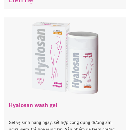
Gel hỗ trợ bôi trơn trong quan hệ tình dục cho cả nam và
nữ. Tác dụng bổ trợ: dưỡng ẩm, ngừa viêm, trẻ hóa vùng
kín cho phụ nữ.
Liên hệ