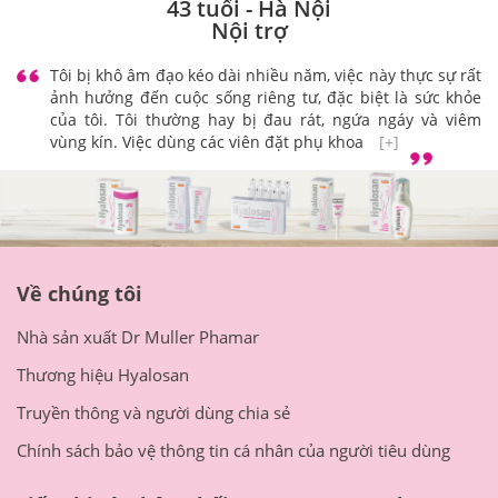
Đã là 3 tháng kể từ ngày biết và sử dụng bộ sản phẩm
Hyalosan, mình cảm thấy thật sự rất hài lòng và yên tâm
về sản phẩm này. Lúc mình đang mang thai tháng thứ 3,
mình bị viêm nhiễm vùng kín mặc
[+]
Chị Mai Hương
43 tuổi - Hà Nội
Nội trợ
Tôi bị khô âm đạo kéo dài nhiều năm, việc này thực sự rất
ảnh hưởng đến cuộc sống riêng tư, đặc biệt là sức khỏe
của tôi. Tôi thường hay bị đau rát, ngứa ngáy và viêm
vùng kín. Việc dùng các viên đặt phụ khoa
[+]
Về chúng tôi
Nhà sản xuất Dr Muller Phamar