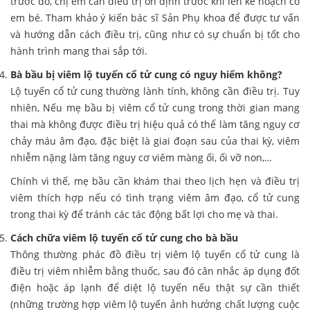
trước đó, chị em cần điều trị ổn định trước khi lên kế hoạch có
em bé. Tham khảo ý kiến bác sĩ Sản Phụ khoa để được tư vấn
và hướng dẫn cách điều trị, cũng như có sự chuẩn bị tốt cho
hành trình mang thai sắp tới.
Bà bầu bị viêm lộ tuyến cổ tử cung có nguy hiểm không?
Lộ tuyến cổ tử cung thường lành tính, không cần điều trị. Tuy
nhiên, Nếu mẹ bầu bị viêm cổ tử cung trong thời gian mang
thai mà không được điều trị hiệu quả có thể làm tăng nguy cơ
chảy máu âm đạo, đặc biệt là giai đoạn sau của thai kỳ, viêm
nhiễm nặng làm tăng nguy cơ viêm màng ối, ối vỡ non,…
Chính vì thế, mẹ bầu cần khám thai theo lịch hẹn và điều trị
viêm thích hợp nếu có tình trạng viêm âm đạo, cổ tử cung
trong thai kỳ để tránh các tác động bất lợi cho mẹ và thai.
Cách chữa viêm lộ tuyến cổ tử cung cho bà bầu
Thông thường phác đồ điều trị viêm lộ tuyến cổ tử cung là
điều trị viêm nhiễm bằng thuốc, sau đó cân nhắc áp dụng đốt
điện hoặc áp lạnh để diệt lộ tuyến nếu thật sự cần thiết
(những trường hợp viêm lộ tuyến ảnh hưởng chất lượng cuộc