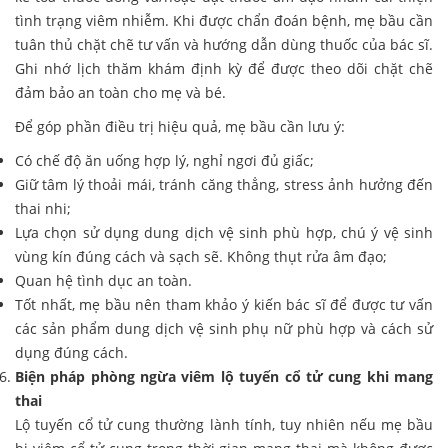
tình trạng viêm nhiễm. Khi được chẩn đoán bệnh, mẹ bầu cần
tuân thủ chặt chẽ tư vấn và hướng dẫn dùng thuốc của bác sĩ.
Ghi nhớ lịch thăm khám định kỳ để được theo dõi chặt chẽ
đảm bảo an toàn cho mẹ và bé.
Để góp phần điều trị hiệu quả, mẹ bầu cần lưu ý:
Có chế độ ăn uống hợp lý, nghỉ ngơi đủ giấc;
Giữ tâm lý thoải mái, tránh căng thẳng, stress ảnh hưởng đến
thai nhi;
Lựa chọn sử dụng dung dịch vệ sinh phù hợp, chú ý vệ sinh
vùng kín đúng cách và sạch sẽ. Không thụt rửa âm đạo;
Quan hệ tình dục an toàn.
Tốt nhất, mẹ bầu nên tham khảo ý kiến bác sĩ để được tư vấn
các sản phẩm dung dịch vệ sinh phụ nữ phù hợp và cách sử
dụng đúng cách.
Biện pháp phòng ngừa viêm lộ tuyến cổ tử cung khi mang
thai
Lộ tuyến cổ tử cung thường lành tính, tuy nhiên nếu mẹ bầu