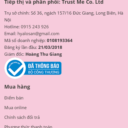
Thương hiệu Hyalosan
Truyền thông và người dùng chia sẻ
Chính sách bảo vệ thông tin cá nhân của người tiêu dùng
Tiếp thị và phân phối: Trust Me Co. Ltd
Trụ sở chính: Số 36, ngách 157/16 Đức Giang, Long Biên, Hà
Nội
Hotline:
0915 243 926
Email:
hyalosan@gmail.com
Mã số doanh nghiệp:
0108193364
Đăng ký lần đầu:
21/03/2018
Giám đốc:
Hoàng Thu Giang
Mua hàng