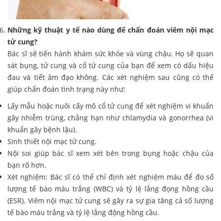
Những kỹ thuật y tế nào dùng để chẩn đoán viêm nội mạc
tử cung?
Bác sĩ sẽ tiến hành khám sức khỏe và vùng chậu. Họ sẽ quan
sát bụng, tử cung và cổ tử cung của bạn để xem có dấu hiệu
đau và tiết âm đạo không. Các xét nghiệm sau cũng có thể
giúp chẩn đoán tình trạng này như:
Lấy mẫu hoặc nuôi cấy mô cổ tử cung để xét nghiệm vi khuẩn
gây nhiễm trùng, chẳng hạn như chlamydia và gonorrhea (vi
khuẩn gây bệnh lậu).
Sinh thiết nội mạc tử cung.
Nội soi giúp bác sĩ xem xét bên trong bụng hoặc chậu của
bạn rõ hơn.
Xét nghiệm: Bác sĩ có thể chỉ định xét nghiệm máu để đo số
lượng tế bào máu trắng (WBC) và tỷ lệ lắng đọng hồng cầu
(ESR). Viêm nội mạc tử cung sẽ gây ra sự gia tăng cả số lượng
tế bào máu trắng và tỷ lệ lắng động hồng cầu.