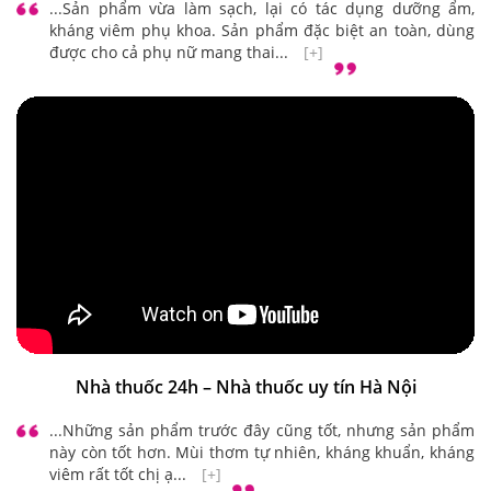
...Sản phẩm vừa làm sạch, lại có tác dụng dưỡng ẩm,
kháng viêm phụ khoa. Sản phẩm đặc biệt an toàn, dùng
được cho cả phụ nữ mang thai...
[+]
Nhà thuốc 24h – Nhà thuốc uy tín Hà Nội
...Những sản phẩm trước đây cũng tốt, nhưng sản phẩm
này còn tốt hơn. Mùi thơm tự nhiên, kháng khuẩn, kháng
viêm rất tốt chị ạ...
[+]