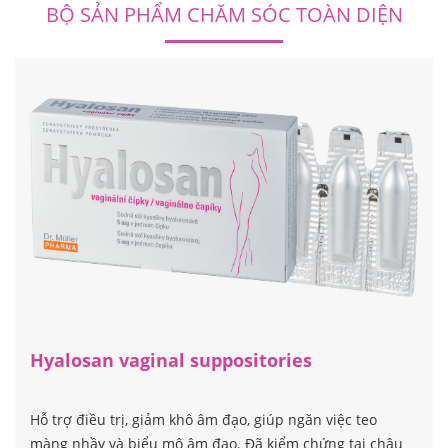
BỘ SẢN PHẨM CHĂM SÓC TOÀN DIỆN
Hyalosan vaginal suppositories
Hỗ trợ điều trị, giảm khô âm đạo, giúp ngăn việc teo
màng nhầy và biểu mô âm đạo. Đã kiểm chứng tại châu