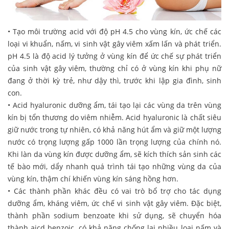
• Tạo môi trường acid với độ pH 4.5 cho vùng kín, ức chế các
loại vi khuẩn, nấm, vi sinh vật gây viêm xấm lấn và phát triển.
pH 4.5 là độ acid lý tưởng ở vùng kín để ức chế sự phát triển
của sinh vật gây viêm, thường chỉ có ở vùng kín khi phụ nữ
đang ở thời kỳ trẻ, như dậy thì, trước khi lập gia đình, sinh
con.
• Acid hyaluronic dưỡng ẩm, tái tạo lại các vùng da trên vùng
kín bị tổn thương do viêm nhiễm. Acid hyaluronic là chất siêu
giữ nước trong tự nhiên, có khả năng hút ẩm và giữ một lượng
nước có trọng lượng gấp 1000 lần trọng lượng của chính nó.
Khi làn da vùng kín được dưỡng ẩm, sẽ kích thích sản sinh các
tế bào mới, dẩy nhanh quá trình tái tạo những vùng da của
vùng kín, thậm chí khiến vùng kín sáng hồng hơn.
• Các thành phần khác đều có vai trò bổ trợ cho tác dụng
dưỡng ẩm, kháng viêm, ức chế vi sinh vật gây viêm. Đặc biệt,
thành phần sodium benzoate khi sử dụng, sẽ chuyển hóa
thành aicd benzoic, có khả năng chống lại nhiều loại nấm và