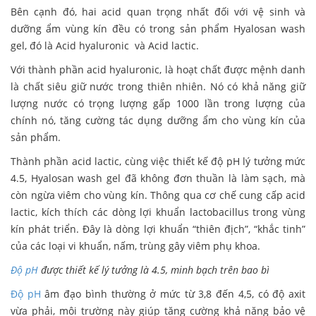
Bên cạnh đó, hai acid quan trọng nhất đối với vệ sinh và
dưỡng ẩm vùng kín đều có trong sản phẩm Hyalosan wash
gel, đó là Acid hyaluronic và Acid lactic.
Với thành phần acid hyaluronic, là hoạt chất được mệnh danh
là chất siêu giữ nước trong thiên nhiên. Nó có khả năng giữ
lượng nước có trọng lượng gấp 1000 lần trong lượng của
chính nó, tăng cường tác dụng dưỡng ẩm cho vùng kín của
sản phẩm.
Thành phần acid lactic, cùng việc thiết kế độ pH lý tưởng mức
4.5, Hyalosan wash gel đã không đơn thuần là làm sạch, mà
còn ngừa viêm cho vùng kín. Thông qua cơ chế cung cấp acid
lactic, kích thích các dòng lợi khuẩn lactobacillus trong vùng
kín phát triển. Đây là dòng lợi khuẩn “thiên địch”, “khắc tinh”
của các loại vi khuẩn, nấm, trùng gây viêm phụ khoa.
Độ pH
được thiết kế lý tưởng là 4.5, minh bạch trên bao bì
Độ pH
âm đạo bình thường ở mức từ 3,8 đến 4,5, có độ axit
vừa phải, môi trường này giúp tăng cường khả năng bảo vệ