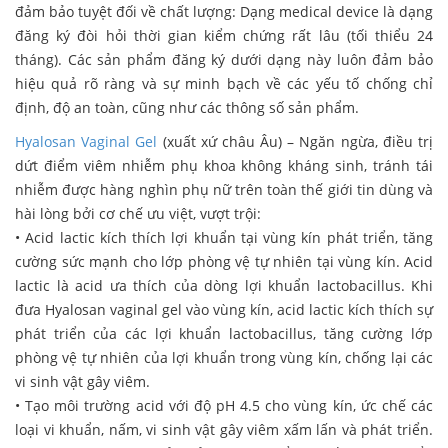
đảm bảo tuyệt đối về chất lượng: Dạng medical device là dạng
đăng ký đòi hỏi thời gian kiểm chứng rất lâu (tối thiểu 24
tháng). Các sản phẩm đăng ký dưới dạng này luôn đảm bảo
hiệu quả rõ ràng và sự minh bạch về các yếu tố chống chỉ
định, độ an toàn, cũng như các thông số sản phẩm.
Hyalosan Vaginal Gel
(xuất xứ châu Âu) – Ngăn ngừa, điều trị
dứt điểm viêm nhiễm phụ khoa không kháng sinh, tránh tái
nhiễm được hàng nghìn phụ nữ trên toàn thế giới tin dùng và
hài lòng bởi cơ chế ưu việt, vượt trội:
• Acid lactic kích thích lợi khuẩn tại vùng kín phát triển, tăng
cường sức mạnh cho lớp phòng vệ tự nhiên tại vùng kín. Acid
lactic là acid ưa thích của dòng lợi khuẩn lactobacillus. Khi
đưa Hyalosan vaginal gel vào vùng kín, acid lactic kích thích sự
phát triển của các lợi khuẩn lactobacillus, tăng cường lớp
phòng vệ tự nhiên của lợi khuẩn trong vùng kín, chống lại các
vi sinh vật gây viêm.
• Tạo môi trường acid với độ pH 4.5 cho vùng kín, ức chế các
loại vi khuẩn, nấm, vi sinh vật gây viêm xấm lấn và phát triển.