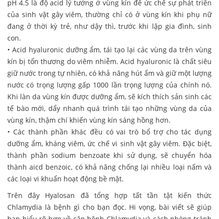
pH 4.5 là độ acid lý tưởng ở vùng kín để ức chế sự phát triển
của sinh vật gây viêm, thường chỉ có ở vùng kín khi phụ nữ
đang ở thời kỳ trẻ, như dậy thì, trước khi lập gia đình, sinh
con.
• Acid hyaluronic dưỡng ẩm, tái tạo lại các vùng da trên vùng
kín bị tổn thương do viêm nhiễm. Acid hyaluronic là chất siêu
giữ nước trong tự nhiên, có khả năng hút ẩm và giữ một lượng
nước có trọng lượng gấp 1000 lần trọng lượng của chính nó.
Khi làn da vùng kín được dưỡng ẩm, sẽ kích thích sản sinh các
tế bào mới, dẩy nhanh quá trình tái tạo những vùng da của
vùng kín, thậm chí khiến vùng kín sáng hồng hơn.
• Các thành phần khác đều có vai trò bổ trợ cho tác dụng
dưỡng ẩm, kháng viêm, ức chế vi sinh vật gây viêm. Đặc biệt,
thành phần sodium benzoate khi sử dụng, sẽ chuyển hóa
thành aicd benzoic, có khả năng chống lại nhiều loại nấm và
các loại vi khuẩn hoạt động bề mặt.
Trên đây Hyalosan đã tổng hợp tất tần tật kiến thức
Chlamydia là bệnh gì cho bạn đọc. Hi vọng, bài viết sẽ giúp
bạn hiểu rõ hơn về căn bệnh Chlamydia và cách phòng tránh