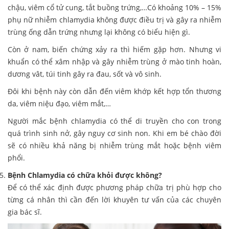
chậu, viêm cổ tử cung, tắt buồng trứng,…Có khoảng 10% – 15%
phụ nữ nhiễm chlamydia không được điều trị và gây ra nhiễm
trùng ống dẫn trứng nhưng lại không có biểu hiện gì.
Còn ở nam, biến chứng xảy ra thì hiếm gặp hơn. Nhưng vi
khuẩn có thể xâm nhập và gây nhiễm trùng ở mào tinh hoàn,
dương vât, túi tinh gây ra đau, sốt và vô sinh.
Đôi khi bệnh này còn dẫn đến viêm khớp kết hợp tổn thương
da, viêm niệu đạo, viêm mắt,…
Người mắc bệnh chlamydia có thể di truyền cho con trong
quá trình sinh nở, gây nguy cơ sinh non. Khi em bé chào đời
sẽ có nhiều khả năng bị nhiễm trùng mắt hoặc bệnh viêm
phổi.
Bệnh Chlamydia có chữa khỏi được không?
Để có thể xác định được phương pháp chữa trị phù hợp cho
từng cá nhân thì cần đến lời khuyên tư vấn của các chuyên
gia bác sĩ.