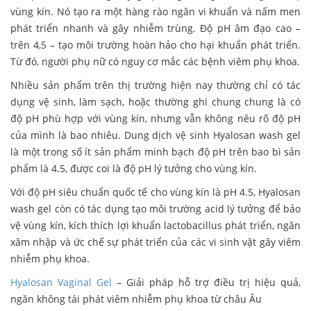
vùng kín. Nó tạo ra một hàng rào ngăn vi khuẩn và nấm men
phát triển nhanh và gây nhiễm trùng. Độ pH âm đạo cao –
trên 4,5 – tạo môi trường hoàn hảo cho hại khuẩn phát triển.
Từ đó, người phụ nữ có nguy cơ mắc các bệnh viêm phụ khoa.
Nhiều sản phẩm trên thị trường hiện nay thường chỉ có tác
dụng vệ sinh, làm sạch, hoặc thường ghi chung chung là có
độ pH phù hợp với vùng kín, nhưng vẫn không nêu rõ độ pH
của mình là bao nhiêu. Dung dịch vệ sinh Hyalosan wash gel
là một trong số ít sản phẩm minh bạch độ pH trên bao bì sản
phẩm là 4.5, được coi là độ pH lý tưởng cho vùng kín.
Với độ pH siêu chuẩn quốc tế cho vùng kín là pH 4.5, Hyalosan
wash gel còn có tác dụng tạo môi trường acid lý tưởng để bảo
vệ vùng kín, kích thích lợi khuẩn lactobacillus phát triển, ngăn
xâm nhập và ức chế sự phát triển của các vi sinh vật gây viêm
nhiễm phụ khoa.
Hyalosan Vaginal Gel
– Giải pháp hỗ trợ điều trị hiệu quả,
ngăn không tái phát viêm nhiễm phụ khoa từ châu Âu