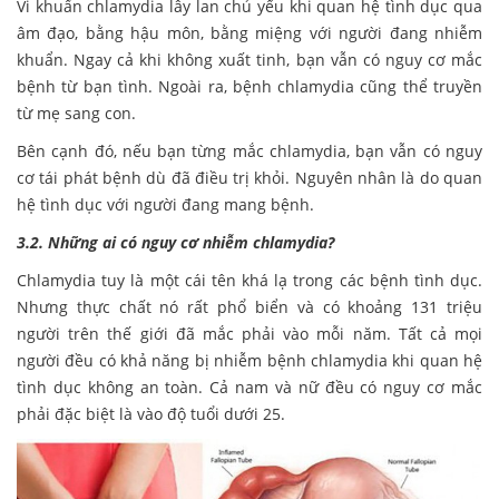
Vi khuẩn chlamydia lây lan chủ yếu khi quan hệ tình dục qua
âm đạo, bằng hậu môn, bằng miệng với người đang nhiễm
khuẩn. Ngay cả khi không xuất tinh, bạn vẫn có nguy cơ mắc
bệnh từ bạn tình. Ngoài ra, bệnh chlamydia cũng thể truyền
từ mẹ sang con.
Bên cạnh đó, nếu bạn từng mắc chlamydia, bạn vẫn có nguy
cơ tái phát bệnh dù đã điều trị khỏi. Nguyên nhân là do quan
hệ tình dục với người đang mang bệnh.
3.2. Những ai có nguy cơ nhiễm chlamydia?
Chlamydia tuy là một cái tên khá lạ trong các bệnh tình dục.
Nhưng thực chất nó rất phổ biển và có khoảng 131 triệu
người trên thế giới đã mắc phải vào mỗi năm. Tất cả mọi
người đều có khả năng bị nhiễm bệnh chlamydia khi quan hệ
tình dục không an toàn. Cả nam và nữ đều có nguy cơ mắc
phải đặc biệt là vào độ tuổi dưới 25.