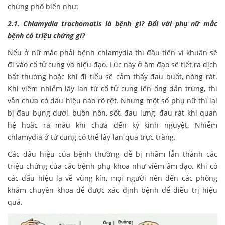
chứng phổ biến như:
2.1. Chlamydia trachomatis là bệnh gì? Đối với phụ nữ mắc
bệnh có triệu chứng gì?
Nếu ở nữ mắc phải bệnh chlamydia thì đầu tiên vi khuẩn sẽ
đi vào cổ tử cung và niệu đạo. Lúc này ở âm đạo sẽ tiết ra dịch
bất thường hoặc khi đi tiểu sẽ cảm thấy đau buốt, nóng rát.
Khi viêm nhiễm lây lan từ cổ tử cung lên ống dẫn trứng, thì
vẫn chưa có dấu hiệu nào rõ rệt. Nhưng một số phụ nữ thì lại
bị đau bụng dưới, buồn nôn, sốt, đau lưng, đau rát khi quan
hệ hoặc ra máu khi chưa đến kỳ kinh nguyệt. Nhiễm
chlamydia ở tử cung có thể lây lan qua trực tràng.
Các dấu hiệu của bệnh thường dễ bị nhầm lẫn thành các
triệu chứng của các bệnh phụ khoa như viêm âm đạo. Khi có
các dấu hiệu lạ về vùng kín, mọi người nên đến các phòng
khám chuyên khoa để được xác định bệnh để điều trị hiệu
quả.