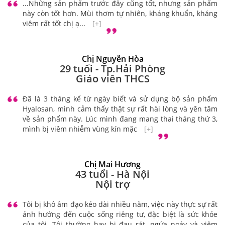
...Những sản phẩm trước đây cũng tốt, nhưng sản phẩm
này còn tốt hơn. Mùi thơm tự nhiên, kháng khuẩn, kháng
viêm rất tốt chị ạ...
[+]
Chị Nguyễn Hòa
29 tuổi - Tp.Hải Phòng
Giáo viên THCS
Đã là 3 tháng kể từ ngày biết và sử dụng bộ sản phẩm
Hyalosan, mình cảm thấy thật sự rất hài lòng và yên tâm
về sản phẩm này. Lúc mình đang mang thai tháng thứ 3,
mình bị viêm nhiễm vùng kín mặc
[+]
Chị Mai Hương
43 tuổi - Hà Nội
Nội trợ
Tôi bị khô âm đạo kéo dài nhiều năm, việc này thực sự rất
ảnh hưởng đến cuộc sống riêng tư, đặc biệt là sức khỏe
của tôi. Tôi thường hay bị đau rát, ngứa ngáy và viêm