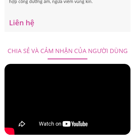
hợp công dưỡng ẩm, ngừa viêm vùng kín.
Liên hệ
CHIA SẺ VÀ CẢM NHẬN CỦA NGƯỜI DÙNG