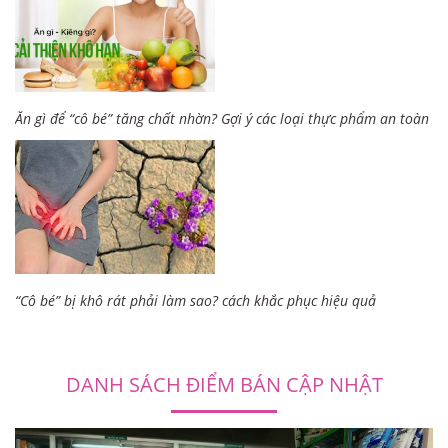
Ăn gì để “cô bé” tăng chất nhờn? Gợi ý các loại thực phẩm an toàn
“Cô bé” bị khô rát phải làm sao? cách khắc phục hiệu quả
DANH SÁCH ĐIỂM BÁN CẬP NHẬT