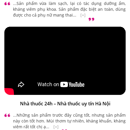
...Sản phẩm vừa làm sạch, lại có tác dụng dưỡng ẩm,
kháng viêm phụ khoa. Sản phẩm đặc biệt an toàn, dùng
được cho cả phụ nữ mang thai...
[+]
Nhà thuốc 24h – Nhà thuốc uy tín Hà Nội
...Những sản phẩm trước đây cũng tốt, nhưng sản phẩm
này còn tốt hơn. Mùi thơm tự nhiên, kháng khuẩn, kháng
viêm rất tốt chị ạ...
[+]