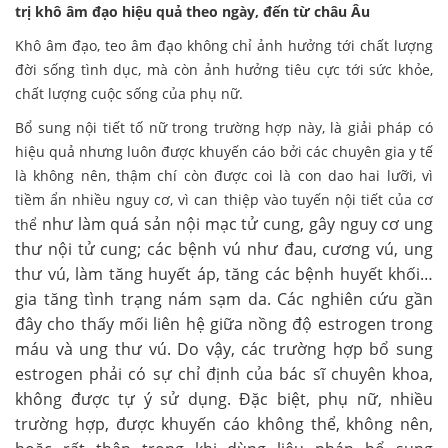
trị khô âm đạo hiệu quả theo ngày, đến từ châu Âu
Khô âm đạo, teo âm đạo không chỉ ảnh hưởng tới chất lượng
đời sống tình dục, mà còn ảnh hưởng tiêu cực tới sức khỏe,
chất lượng cuộc sống của phụ nữ.
Bổ sung nội tiết tố nữ trong trường hợp này, là giải pháp có
hiệu quả nhưng luôn được khuyến cáo bởi các chuyên gia y tế
là không nên, thậm chí còn được coi là con dao hai lưỡi, vì
tiềm ẩn nhiều nguy cơ, vì can thiệp vào tuyến nội tiết của cơ
như làm quá sản nội mạc tử cung, gây nguy cơ ung
thể
thư nội tử cung; các bệnh vú như đau, cương vú, ung
thư vú, làm tăng huyết áp, tăng các bệnh huyết khối…
gia tăng tình trạng nám sạm da. Các nghiên cứu gần
đây cho thấy mối liên hệ giữa nồng độ estrogen trong
máu và ung thư vú. Do vậy, các trường hợp bổ sung
estrogen phải có sự chỉ định của bác sĩ chuyên khoa,
không được tự ý sử dụng. Đặc biệt, phụ nữ, nhiều
trường hợp, được khuyến cáo không thể, không nên,