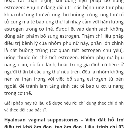
hoặc rất thận trọng khi dùng liệu pháp bổ sung
estrogen: Phụ nữ đang điều trị các bệnh ung thư phụ
khoa như ung thư vú, ung thư buồng trứng, ung thư cổ
tử cung mà tế bào ung thư lại nhạy cảm với hàm lượng
estrogen trong cơ thể, được liệt vào danh sách không
dùng sản phẩm bổ sung estrogen. Thậm chí liệu pháp
điều trị bệnh lý của nhóm phụ nữ này, phần lớn chính
là cắt buồng trứng (cơ quan tiết estrogen chủ yếu),
uống thuốc ức chế tiết estrogen. Nhóm phụ nữ bị u
nang, u xơ, dù là u lành, hoặc trong gia đình có tiền sử
người thân bị các ung thư nêu trên, đều là nhóm không
nên và thận trọng với việc bổ sung estrogen từ bên
ngoài, để tránh làm tăng sinh các tế bào u xơ, u nang
trong cơ thể.
Giải pháp này từ lâu đã được nêu rõ: chỉ dụng theo chỉ định
và theo dõi của bác sĩ.
Hyalosan vaginal suppositories – Viên đặt hỗ trợ
điều trị khô âm đạo, teo âm đạo. Liệu trình chỉ 03