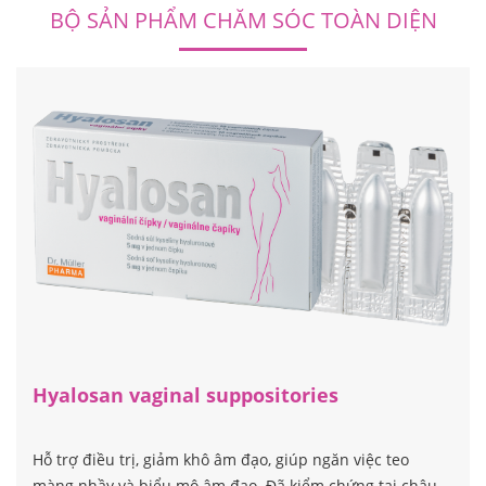
BỘ SẢN PHẨM CHĂM SÓC TOÀN DIỆN
Hyalosan vaginal suppositories
Hỗ trợ điều trị, giảm khô âm đạo, giúp ngăn việc teo
màng nhầy và biểu mô âm đạo. Đã kiểm chứng tại châu