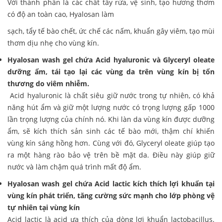
Với thành phần là các chất tẩy rửa, vệ sinh, tạo hương thơm
có độ an toàn cao, Hyalosan làm
sạch, tẩy tế bào chết, ức chế các nấm, khuẩn gây viêm, tạo mùi
thơm dịu nhẹ cho vùng kín.
Hyalosan wash gel chứa Acid hyaluronic và Glyceryl oleate
dưỡng ẩm, tái tạo lại các vùng da trên vùng kín bị tổn
thương do viêm nhiễm.
Acid hyaluronic là chất siêu giữ nước trong tự nhiên, có khả
năng hút ẩm và giữ một lượng nước có trọng lượng gấp 1000
lần trọng lượng của chính nó. Khi làn da vùng kín được dưỡng
ẩm, sẽ kích thích sản sinh các tế bào mới, thậm chí khiến
vùng kín sáng hồng hơn. Cùng với đó, Glyceryl oleate giúp tạo
ra một hàng rào bảo vệ trên bề mặt da. Điều này giúp giữ
nước và làm chậm quá trình mất độ ẩm.
Hyalosan wash gel chứa Acid lactic kích thích lợi khuẩn tại
vùng kín phát triển, tăng cường sức mạnh cho lớp phòng vệ
tự nhiên tại vùng kín
Acid lactic là acid ưa thích của dòng lợi khuẩn lactobacillus.