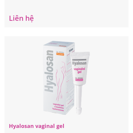
màng nhầy và biểu mô âm đạo. Đã kiểm chứng tại châu
Âu 02 năm trước khi cấp phép lưu hành.
Liên hệ