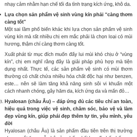
nhạy cảm nhằm hạn chế tối đa tình trạng kích ứng, khô da.
Lựa chọn sản phẩm vệ sinh vùng kín phải “càng thơm
càng tốt”
Một sai lầm phổ biến khác khi lựa chọn sản phẩm vệ sinh
vùng kín mà rất nhiều chị em mắc phải là chọn loại có mùi
hương, thậm chí càng thơm càng tốt.
Xuất phát từ mục đích muốn đẩy lui mùi khó chịu ở “vùng
kín”, chị em nghĩ rằng đây là giải pháp phù hợp mà tiện
dụng nhất. Thực tế, các sản phẩm vệ sinh có mùi thơm
thường có chất chứa nhiều hóa chất độc hại như benzen,
este… nên sẽ làm tăng khả năng sinh sôi vi khuẩn một
cách nhanh chóng, gây hăm da, kích ứng da và mẩn đỏ…
Hyalosan (châu Âu) – đáp ứng đủ các tiêu chí an toàn,
hiệu quả trong việc vệ sinh, chăm sóc, bảo vệ và làm
đẹp vùng kín, giúp phái đẹp thêm tự tin, yêu mình, yêu
đời
Hyalosan (châu Âu) là sản phẩm đầu tiên trên thị trường