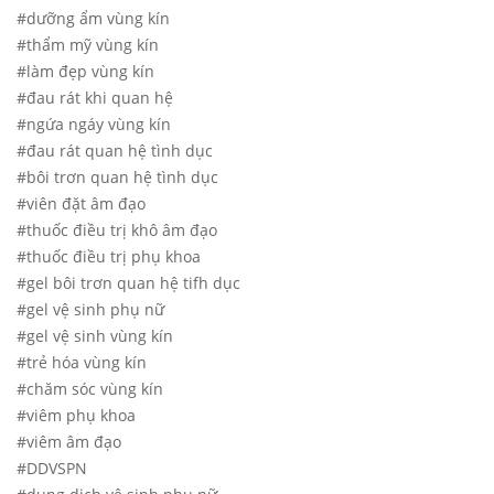
#dưỡng ẩm vùng kín
#thẩm mỹ vùng kín
#làm đẹp vùng kín
#đau rát khi quan hệ
#ngứa ngáy vùng kín
#đau rát quan hệ tình dục
#bôi trơn quan hệ tình dục
#viên đặt âm đạo
#thuốc điều trị khô âm đạo
#thuốc điều trị phụ khoa
#gel bôi trơn quan hệ tifh dục
#gel vệ sinh phụ nữ
#gel vệ sinh vùng kín
#trẻ hóa vùng kín
#chăm sóc vùng kín
#viêm phụ khoa
#viêm âm đạo
#DDVSPN