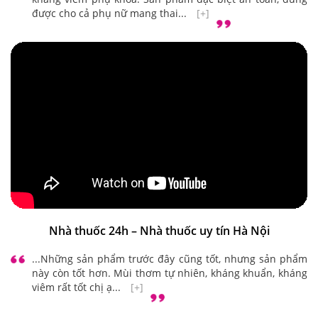
...Sản phẩm vừa làm sạch, lại có tác dụng dưỡng ẩm,
kháng viêm phụ khoa. Sản phẩm đặc biệt an toàn, dùng
được cho cả phụ nữ mang thai...
[+]
Nhà thuốc 24h – Nhà thuốc uy tín Hà Nội
...Những sản phẩm trước đây cũng tốt, nhưng sản phẩm
này còn tốt hơn. Mùi thơm tự nhiên, kháng khuẩn, kháng
viêm rất tốt chị ạ...
[+]