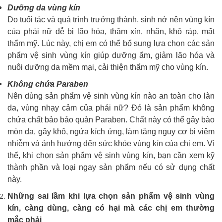
Dưỡng da vùng kín
Do tuổi tác và quá trình trưởng thành, sinh nở nên vùng kín
của phái nữ dễ bị lão hóa, thâm xỉn, nhăn, khô ráp, mất
thẩm mỹ. Lúc này, chị em có thể bổ sung lựa chọn các sản
phẩm vệ sinh vùng kín giúp dưỡng ẩm, giảm lão hóa và
nuôi dưỡng da mềm mại, cải thiện thẩm mỹ cho vùng kín.
Không chứa Paraben
Nên dùng sản phẩm vệ sinh vùng kín nào an toàn cho làn
da, vùng nhạy cảm của phái nữ? Đó là sản phẩm không
chứa chất bảo bảo quản Paraben. Chất này có thể gây bào
mòn da, gây khô, ngứa kích ứng, làm tăng nguy cơ bị viêm
nhiễm và ảnh hưởng đến sức khỏe vùng kín của chị em. Vì
thế, khi chọn sản phẩm vệ sinh vùng kín, bạn cần xem kỹ
thành phần và loại ngay sản phẩm nếu có sử dụng chất
này.
Những sai lầm khi lựa chọn sản phẩm vệ sinh vùng
kín, càng dùng, càng có hại mà các chị em thường
mắc phải