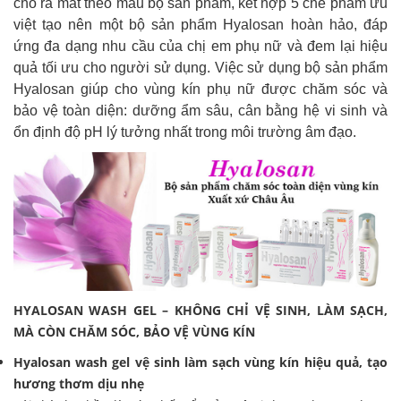
cho ra mắt theo mẫu bộ sản phẩm, kết hợp 5 chế phẩm ưu
việt tạo nên một bộ sản phẩm Hyalosan hoàn hảo, đáp
ứng đa dạng nhu cầu của chị em phụ nữ và đem lại hiệu
quả tối ưu cho người sử dụng. Việc sử dụng bộ sản phẩm
Hyalosan giúp cho vùng kín phụ nữ được chăm sóc và
bảo vệ toàn diện: dưỡng ẩm sâu, cân bằng hệ vi sinh và
ổn định độ pH lý tưởng nhất trong môi trường âm đạo.
HYALOSAN WASH GEL – KHÔNG CHỈ VỆ SINH, LÀM SẠCH,
MÀ CÒN
CHĂM SÓC, BẢO VỆ VÙNG KÍN
Hyalosan wash gel vệ sinh làm sạch vùng kín hiệu quả, tạo
hương thơm dịu nhẹ