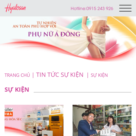
Hotline:
0915 243 926
TIN TỨC SỰ KIỆN
TRANG CHỦ
SỰ KIỆN
SỰ KIỆN