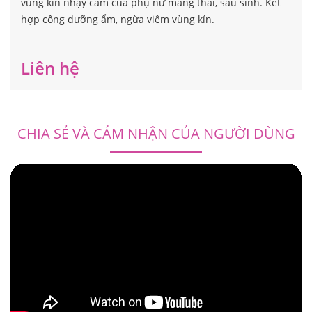
vùng kín nhạy cảm của phụ nữ mang thai, sau sinh. Kết
hợp công dưỡng ẩm, ngừa viêm vùng kín.
Liên hệ
CHIA SẺ VÀ CẢM NHẬN CỦA NGƯỜI DÙNG