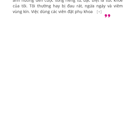
ảnh hưởng đến cuộc sống riêng tư, đặc biệt là sức khỏe
của tôi. Tôi thường hay bị đau rát, ngứa ngáy và viêm
vùng kín. Việc dùng các viên đặt phụ khoa
[+]