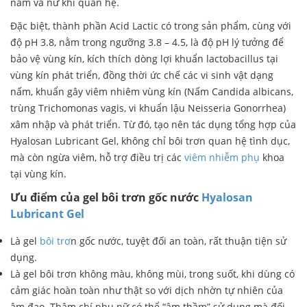
nam và nữ khi quan hệ.
Đặc biệt, thành phần Acid Lactic có trong sản phẩm, cùng với
độ pH 3.8, nằm trong ngưỡng 3.8 – 4.5, là độ pH lý tưởng để
bảo vệ vùng kín, kích thích dòng lợi khuẩn lactobacillus tại
vùng kín phát triển, đồng thời ức chế các vi sinh vật dạng
nấm, khuẩn gây viêm nhiêm vùng kín (Nấm Candida albicans,
trùng Trichomonas vagis, vi khuẩn lậu Neisseria Gonorrhea)
xâm nhập và phát triển. Từ đó, tạo nên tác dụng tổng hợp của
Hyalosan Lubricant Gel, không chỉ bôi trơn quan hệ tình dục,
mà còn ngừa viêm, hỗ trợ điều trị các
viêm nhiễm phụ
khoa
tại vùng kín.
Ưu điểm của gel bôi trơn gốc nước
Hyalosan
Lubricant Gel
Là gel
bôi trơ
n gốc nước, tuyệt đối an toàn, rất thuận tiện sử
dụng.
Là gel bôi trơn không màu, không mùi, trong suốt, khi dùng có
cảm giác hoàn toàn như thật so với dịch nhờn tự nhiên của
âm đạo. Thậm chí phu nữ có thể “âm thầm” sử dụng mà đối