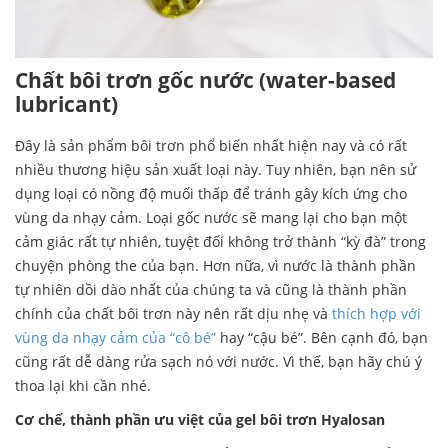
Ch
ấ
t
b
ô
i tr
ơ
n g
ố
c n
ướ
c (water-based
lubricant)
Đây là sản phẩm bôi trơn phổ biến nhất hiện nay và có rất
nhiều thương hiệu sản xuất loại này. Tuy nhiên, bạn nên sử
dụng loại có nồng độ muối thấp để tránh gây kích ứng cho
vùng da nhạy cảm. Loại gốc nước sẽ mang lại cho bạn một
cảm giác rất tự nhiên, tuyệt đối không trở thành “kỳ đà” trong
chuyện phòng the của bạn. Hơn nữa, vì nước là thành phần
tự nhiên dồi dào nhất của chúng ta và cũng là thành phần
chính của chất bôi trơn này nên rất dịu nhẹ và
thích hợp với
vùng da nhạy cảm của “cô bé”
hay “cậu bé”. Bên cạnh đó, bạn
cũng rất dễ dàng rửa sạch nó với nước. Vì thế, bạn hãy chú ý
thoa lại khi cần nhé.
Cơ chế, thành phần ưu việt của gel bôi trơn Hyalosan