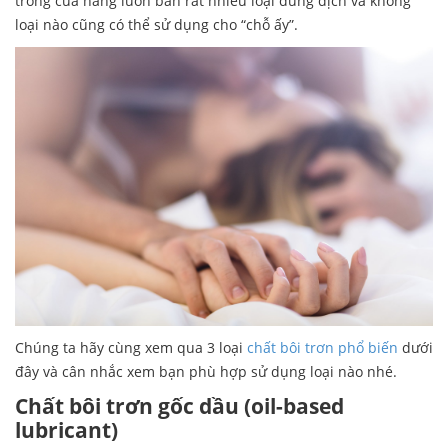
trong cửa hàng luôn bán rất nhiều loại dung dịch và không
loại nào cũng có thể sử dụng cho “chỗ ấy”.
Chúng ta hãy cùng xem qua 3 loại
chất bôi trơn phổ biến
dưới
đây và cân nhắc xem bạn phù hợp sử dụng loại nào nhé.
Ch
ấ
t
b
ô
i tr
ơ
n g
ố
c d
ầ
u (oil-based
lubricant)