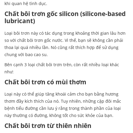
khi quan hệ tình dục.
Ch
ấ
t b
ô
i tr
ơ
n g
ố
c silicon (silicone-based
lubricant)
Loại bôi trơn này có tác dụng trong khoảng thời gian lâu hơn
so với chất bôi trơn gốc nước. Vì thế, bạn sẽ không cần phải
thoa lại quá nhiều lần. Nó cũng rất thích hợp để sử dụng
chung với bao cao su.
Bên cạnh 3 loại chất bôi trơn trên, còn rất nhiều loại khác
như:
Ch
ấ
t b
ô
i tr
ơ
n c
ó
m
ù
i th
ơ
m
Loại này có thể giúp tăng khoái cảm cho bạn bằng hương
thơm đầy kích thích của nó. Tuy nhiên, những cặp đôi mắc
bệnh tiểu đường cần lưu ý rằng trong thành phần của loại
này thường có đường, không tốt cho sức khỏe của bạn.
Ch
ấ
t b
ô
i tr
ơ
n t
ừ
thi
ê
n nhi
ê
n