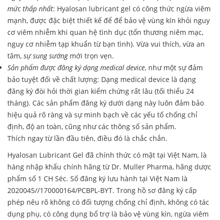
mức thấp nhất
: Hyalosan lubricant gel có công thức ngừa viêm
mạnh, được đặc biệt thiết kế để để bảo vệ vùng kín khỏi nguy
cơ viêm nhiễm khi quan hệ tình dục (tổn thương niêm mạc,
nguy cơ nhiễm tạp khuẩn từ bạn tình). Vừa vui thích, vừa an
tâm,
sự sung sướng
mới trọn vẹn.
Sản phẩm được đăng ký dạng medical device
, như một sự đảm
bảo tuyệt đối về chất lượng: Dạng medical device là dạng
đăng ký đòi hỏi thời gian kiểm chứng rất lâu (tối thiểu 24
tháng). Các sản phẩm đăng ký dưới dạng này luôn đảm bảo
hiệu quả rõ ràng và sự minh bạch về các yếu tố chống chỉ
định, độ an toàn, cũng như các thông số sản phẩm.
Thích ngay từ lần đầu tiên, điều đó là chắc chắn.
Hyalosan Lubricant Gel đã chính thức có mặt tại Việt Nam, là
hàng nhập khẩu chính hãng từ Dr. Muller Pharma, hãng dược
phẩm số 1 CH Séc. Số đăng ký lưu hành tại Việt Nam là
2020045//170000164/PCBPL-BYT. Trong hồ sơ đăng ký cấp
phép nêu rõ không có đối tượng chống chỉ định, không có tác
dụng phụ, có công dụng bổ trợ là bảo vệ vùng kín, ngừa viêm