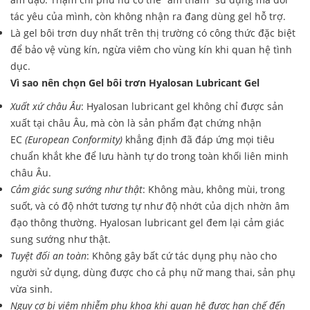
tác yêu của mình, còn không nhận ra đang dùng gel hỗ trợ.
Là gel bôi trơn duy nhất trên thị trường có công thức đặc biệt
để bảo vệ vùng kín, ngừa viêm cho vùng kín khi quan hệ tình
dục.
Vì sao nên chọn Gel bôi trơn Hyalosan Lubricant Gel
Xuất xứ châu Âu
: Hyalosan lubricant gel không chỉ được sản
xuất tại châu Âu, mà còn là sản phẩm đạt chứng nhận
EC
(European Conformity)
khẳng định đã đáp ứng mọi tiêu
chuẩn khắt khe để lưu hành tự do trong toàn khối liên minh
châu Âu.
Cảm giác sung sướng như thật
: Không màu, không mùi, trong
suốt, và có độ nhớt tương tự như độ nhớt của dịch nhờn âm
đạo thông thường. Hyalosan lubricant gel đem lại cảm giác
sung sướng như thật.
Tuyệt đối an toàn
: Không gây bất cứ tác dụng phụ nào cho
người sử dụng, dùng được cho cả phụ nữ mang thai, sản phụ
vừa sinh.
Nguy cơ bị viêm nhiễm phụ khoa khi quan hệ được hạn chế đến