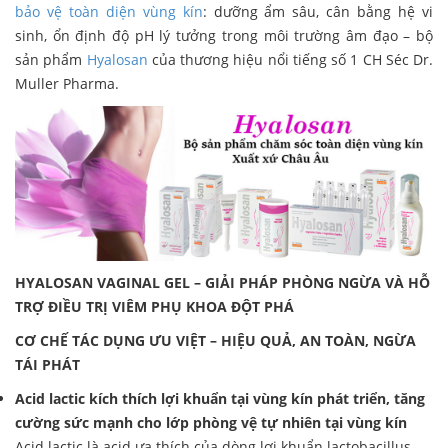
bảo vệ toàn diện vùng kín
: dưỡng ẩm sâu, cân bằng hệ vi
sinh, ổn định độ pH lý tưởng trong môi trường âm đạo – bộ
sản phẩm
Hyalosan
của thương hiệu nổi tiếng số 1 CH Séc Dr.
Muller Pharma.
HYALOSAN VAGINAL GEL – GIẢI PHÁP PHÒNG NGỪA VÀ HỖ
TRỢ ĐIỀU TRỊ VIÊM PHỤ KHOA ĐỘT PHÁ
CƠ CHẾ TÁC DỤNG ƯU VIỆT – HIỆU QUẢ, AN TOÀN, NGỪA
TÁI PHÁT
Acid lactic kích thích lợi khuẩn tại vùng kín phát triển, tăng
cường sức mạnh cho lớp phòng vệ tự nhiên tại vùng kín
Acid lactic là acid ưa thích của dòng lợi khuẩn lactobacillus.