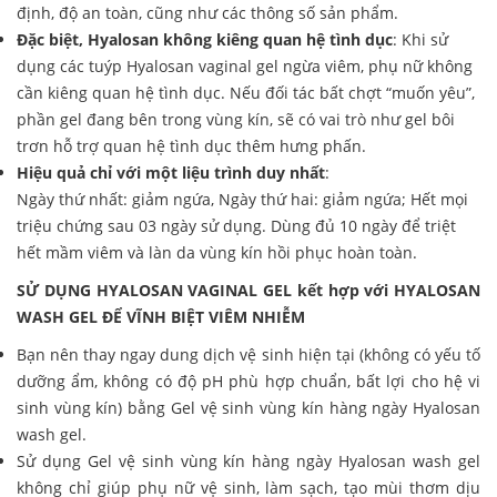
định, độ an toàn, cũng như các thông số sản phẩm.
Đặc biệt, Hyalosan không kiêng quan hệ tình dục
: Khi sử
dụng các tuýp Hyalosan vaginal gel ngừa viêm, phụ nữ không
cần kiêng quan hệ tình dục. Nếu đối tác bất chợt “muốn yêu”,
phần gel đang bên trong vùng kín, sẽ có vai trò như gel bôi
trơn hỗ trợ quan hệ tình dục thêm hưng phấn.
Hiệu quả chỉ với một liệu trình duy nhất
:
Ngày thứ nhất: giảm ngứa, Ngày thứ hai: giảm ngứa; Hết mọi
triệu chứng sau 03 ngày sử dụng. Dùng đủ 10 ngày để triệt
hết mầm viêm và làn da vùng kín hồi phục hoàn toàn.
SỬ DỤNG HYALOSAN VAGINAL GEL kết hợp với HYALOSAN
WASH GEL ĐỂ VĨNH BIỆT VIÊM NHIỄM
Bạn nên thay ngay dung dịch vệ sinh hiện tại (không có yếu tố
dưỡng ẩm, không có độ pH phù hợp chuẩn, bất lợi cho hệ vi
sinh vùng kín) bằng Gel vệ sinh vùng kín hàng ngày Hyalosan
wash gel.
Sử dụng Gel vệ sinh vùng kín hàng ngày Hyalosan wash gel
không chỉ giúp phụ nữ vệ sinh, làm sạch, tạo mùi thơm dịu