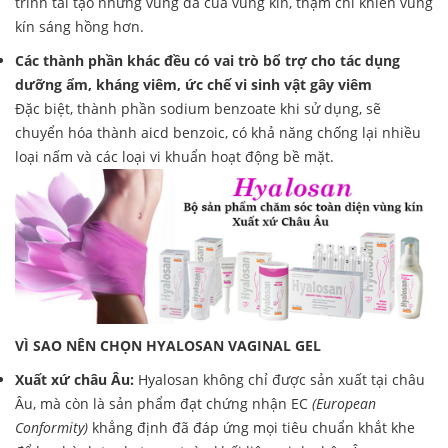
trình tái tạo những vùng da của vùng kín, thậm chí khiến vùng
kín sáng hồng hơn.
Các thành phần khác đều có vai trò bổ trợ cho tác dụng
dưỡng ẩm, kháng viêm, ức chế vi sinh vật gây viêm
Đặc biệt, thành phần sodium benzoate khi sử dụng, sẽ
chuyển hóa thành aicd benzoic, có khả năng chống lại nhiều
loại nấm và các loại vi khuẩn hoạt động bề mặt.
VÌ SAO NÊN CHỌN HYALOSAN VAGINAL GEL
Xuất xứ châu Âu:
Hyalosan không chỉ được sản xuất tại châu
Âu, mà còn là sản phẩm đạt chứng nhận EC
(European
Conformity)
khẳng định đã đáp ứng mọi tiêu chuẩn khắt khe