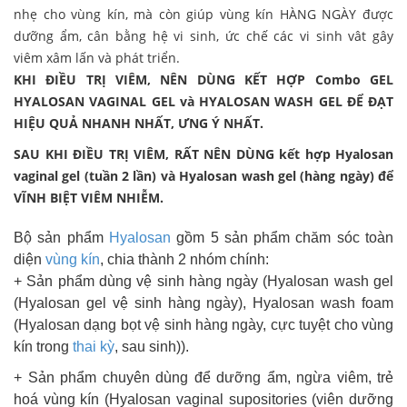
nhẹ cho vùng kín, mà còn giúp vùng kín HÀNG NGÀY được
dưỡng ẩm, cân bằng hệ vi sinh, ức chế các vi sinh vât gây
viêm xâm lấn và phát triển.
KHI ĐIỀU TRỊ VIÊM, NÊN DÙNG KẾT HỢP Combo GEL
HYALOSAN VAGINAL GEL và HYALOSAN WASH GEL ĐỂ ĐẠT
HIỆU QUẢ NHANH NHẤT, ƯNG Ý NHẤT.
SAU KHI ĐIỀU TRỊ VIÊM, RẤT NÊN DÙNG kết hợp Hyalosan
vaginal gel (tuần 2 lần) và Hyalosan wash gel (hàng ngày) để
VĨNH BIỆT VIÊM NHIỄM.
Bộ sản phẩm
Hyalosan
gồm 5 sản phẩm chăm sóc toàn
diện
vùng kín
, chia thành 2 nhóm chính:
+ Sản phẩm dùng vệ sinh hàng ngày (Hyalosan wash gel
(Hyalosan gel vệ sinh hàng ngày), Hyalosan wash foam
(Hyalosan dạng bọt vệ sinh hàng ngày, cực tuyệt cho vùng
kín trong
thai kỳ
, sau sinh)).
+ Sản phẩm chuyên dùng để dưỡng ẩm, ngừa viêm, trẻ
hoá vùng kín (Hyalosan vaginal supositories (viên dưỡng