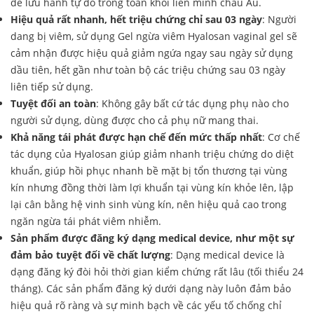
để lưu hành tự do trong toàn khối liên minh châu Âu.
Hiệu quả rất nhanh, hết triệu chứng chỉ sau 03 ngày
: Người
dang bị viêm, sử dụng Gel ngừa viêm Hyalosan vaginal gel sẽ
cảm nhận được hiệu quả giảm ngứa ngay sau ngày sử dụng
dầu tiên, hết gần như toàn bộ các triệu chứng sau 03 ngày
liên tiếp sử dụng.
Tuyệt đối an toàn
: Không gây bất cứ tác dụng phụ nào cho
người sử dụng, dùng được cho cả phụ nữ mang thai.
Khả năng tái phát được hạn chế đến mức thấp nhất
: Cơ chế
tác dụng của Hyalosan giúp giảm nhanh triệu chứng do diệt
khuẩn, giúp hồi phục nhanh bề mặt bị tổn thương tại vùng
kín nhưng đồng thời làm lợi khuẩn tại vùng kín khỏe lên, lập
lại cân bằng hệ vinh sinh vùng kín, nên hiệu quả cao trong
ngăn ngừa tái phát viêm nhiễm.
Sản phẩm được đăng ký dạng medical device, như một sự
đảm bảo tuyệt đối về chất lượng
: Dạng medical device là
dạng đăng ký đòi hỏi thời gian kiểm chứng rất lâu (tối thiểu 24
tháng). Các sản phẩm đăng ký dưới dạng này luôn đảm bảo
hiệu quả rõ ràng và sự minh bạch về các yếu tố chống chỉ