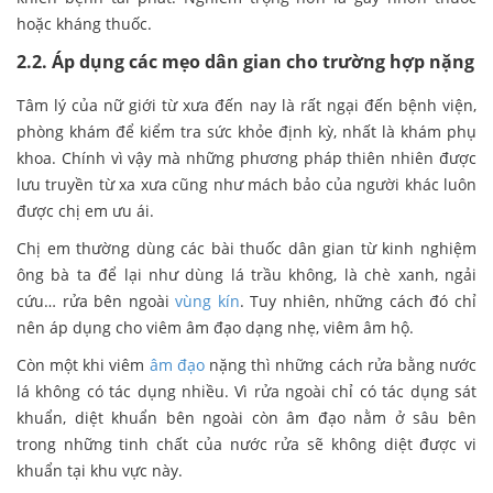
hoặc kháng thuốc.
2.2. Áp dụng các mẹo dân gian cho trường hợp nặng
Tâm lý của nữ giới từ xưa đến nay là rất ngại đến bệnh viện,
phòng khám để kiểm tra sức khỏe định kỳ, nhất là khám phụ
khoa. Chính vì vậy mà những phương pháp thiên nhiên được
lưu truyền từ xa xưa cũng như mách bảo của người khác luôn
được chị em ưu ái.
Chị em thường dùng các bài thuốc dân gian từ kinh nghiệm
ông bà ta để lại như dùng lá trầu không, là chè xanh, ngải
cứu… rửa bên ngoài
vùng kín
. Tuy nhiên, những cách đó chỉ
nên áp dụng cho viêm âm đạo dạng nhẹ, viêm âm hộ.
Còn một khi viêm
âm đạo
nặng thì những cách rửa bằng nước
lá không có tác dụng nhiều. Vì rửa ngoài chỉ có tác dụng sát
khuẩn, diệt khuẩn bên ngoài còn âm đạo nằm ở sâu bên
trong những tinh chất của nước rửa sẽ không diệt được vi
khuẩn tại khu vực này.