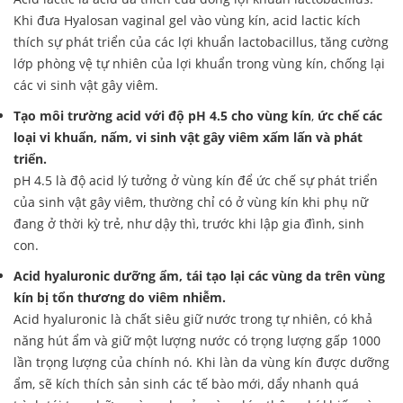
Khi đưa Hyalosan vaginal gel vào vùng kín, acid lactic kích
thích sự phát triển của các lợi khuẩn lactobacillus, tăng cường
lớp phòng vệ tự nhiên của lợi khuẩn trong vùng kín, chống lại
các vi sinh vật gây viêm.
Tạo môi trường acid với độ pH 4.5 cho vùng kín
,
ức chế các
loại vi khuẩn, nấm, vi sinh vật gây viêm xấm lấn và phát
triển.
pH 4.5 là độ acid lý tưởng ở vùng kín để ức chế sự phát triển
của sinh vật gây viêm, thường chỉ có ở vùng kín khi phụ nữ
đang ở thời kỳ trẻ, như dậy thì, trước khi lập gia đình, sinh
con.
Acid hyaluronic dưỡng ẩm, tái tạo lại các vùng da trên vùng
kín bị tổn thương do viêm nhiễm.
Acid hyaluronic là chất siêu giữ nước trong tự nhiên, có khả
năng hút ẩm và giữ một lượng nước có trọng lượng gấp 1000
lần trọng lượng của chính nó. Khi làn da vùng kín được dưỡng
ẩm, sẽ kích thích sản sinh các tế bào mới, dẩy nhanh quá