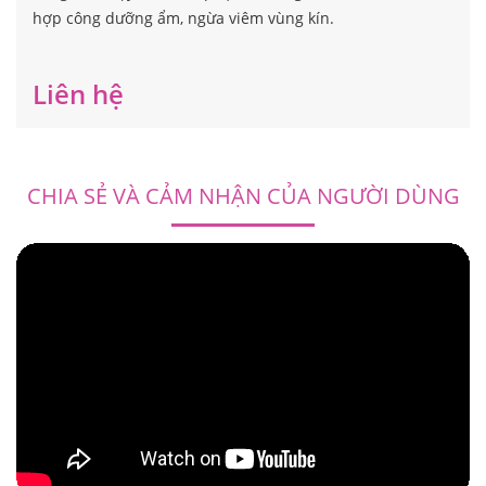
hợp công dưỡng ẩm, ngừa viêm vùng kín.
Liên hệ
CHIA SẺ VÀ CẢM NHẬN CỦA NGƯỜI DÙNG