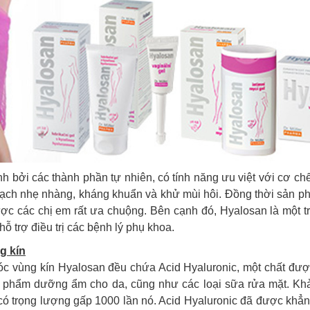
bởi các thành phần tự nhiên, có tính năng ưu việt với cơ chế
 sạch nhẹ nhàng, kháng khuẩn và khử mùi hôi. Đồng thời sản
ược các chị em rất ưa chuộng. Bên cạnh đó, Hyalosan là một t
ỗ trợ điều trị các bệnh lý phụ khoa.
g kín
 vùng kín Hyalosan đều chứa Acid Hyaluronic, một chất được
 phẩm dưỡng ẩm cho da, cũng như các loại sữa rửa mặt. Khả
ó trọng lượng gấp 1000 lần nó. Acid Hyaluronic đã được khẳng