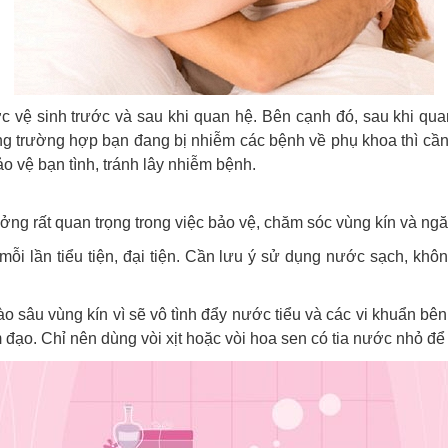
 vệ sinh trước và sau khi quan hệ. Bên cạnh đó, sau khi quan
ng trường hợp bạn đang bị nhiễm các bệnh về phụ khoa thì cần
 vệ bạn tình, tránh lây nhiễm bệnh.
ng rất quan trọng trong việc bảo vệ, chăm sóc vùng kín và ngă
ỗi lần tiểu tiện, đại tiện. Cần lưu ý sử dụng nước sạch, kh
sâu vùng kín vì sẽ vô tình đẩy nước tiểu và các vi khuẩn bên 
m đạo. Chỉ nên dùng vòi xịt hoặc vòi hoa sen có tia nước nhỏ đ