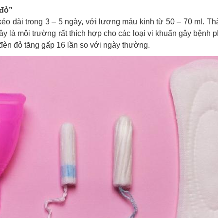
 đỏ”
éo dài trong 3 – 5 ngày, với lượng máu kinh từ 50 – 70 ml. 
 Đây là môi trường rất thích hợp cho các loại vi khuẩn gây bệnh
đèn đỏ tăng gấp 16 lần so với ngày thường.