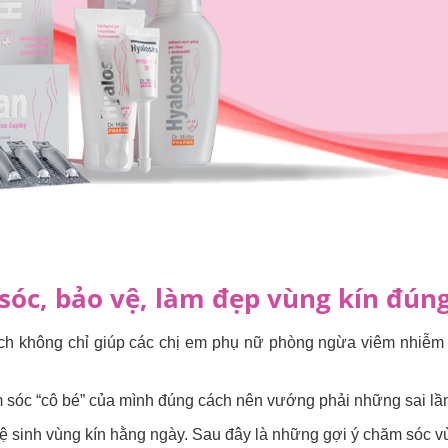
óc, bảo vệ, làm đẹp vùng kín đún
ch không chỉ giúp các chị em phụ nữ phòng ngừa viêm nhiễm 
m sóc “cô bé” của mình đúng cách nên vướng phải những sai lầ
ệ sinh vùng kín hằng ngày. Sau đây là những gợi ý chăm sóc v