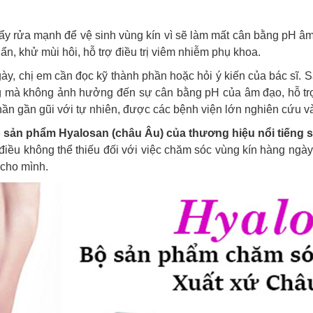
y rửa mạnh để vệ sinh vùng kín vì sẽ làm mất cân bằng pH âm
n, khử mùi hôi, hỗ trợ điều trị viêm nhiễm phụ khoa.
ày, chị em cần đọc kỹ thành phần hoặc hỏi ý kiến của bác sĩ. 
g mà không ảnh hưởng đến sự cân bằng pH của âm đạo, hỗ trợ
phần gần gũi với tự nhiên, được các bệnh viện lớn nghiên cứu 
ộ sản phẩm Hyalosan (châu Âu) của thương hiệu nổi tiếng s
iều không thể thiếu đối với việc chăm sóc vùng kín hàng ngày
 cho mình.