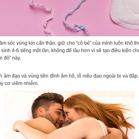
chăm sóc vùng kín cẩn thận, giữ cho “cô bé” của mình luôn khô t
ệ sinh 4-6 tiếng một lần, không để lâu hơn vì sẽ tạo điều kiện 
n đỏ” này.
h âm đạo và vùng tiền đình âm hộ, lỗ niệu đạo ngoài bị va đập,
uy cơ viêm nhiễm.