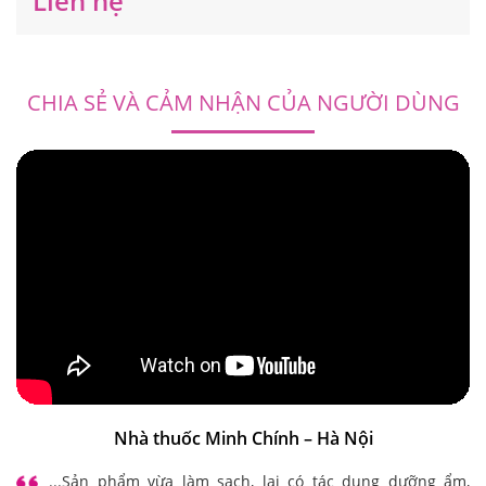
Liên hệ
CHIA SẺ VÀ CẢM NHẬN CỦA NGƯỜI DÙNG
Nhà thuốc Minh Chính – Hà Nội
...Sản phẩm vừa làm sạch, lại có tác dụng dưỡng ẩm,