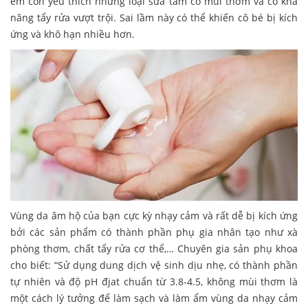
em còn yêu thích những loại sữa tắm có mùi thơm và có khả
năng tẩy rửa vượt trội. Sai lầm này có thể khiến cô bé bị kích
ứng và khô hạn nhiều hơn.
Vùng da âm hộ của bạn cực kỳ nhạy cảm và rất dễ bị kích ứng
bởi các sản phẩm có thành phần phụ gia nhân tạo như xà
phòng thơm, chất tẩy rửa cơ thể,… Chuyên gia sản phụ khoa
cho biết: “Sử dụng dung dịch vệ sinh dịu nhẹ, có thành phần
tự nhiên và độ pH đjat chuẩn từ 3.8-4.5, không mùi thơm là
một cách lý tưởng để làm sạch và làm ẩm vùng da nhạy cảm