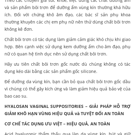
Theo các chuyên gia sức khỏe, việc dùng các chất dưỡng ẩm
và sản phẩm bôi trơn để dưỡng ẩm vùng kín thường khá hữu
ích. Đối với chứng khô âm đạo, các bác sĩ sản phụ khoa
thường khuyên các chị em phụ nữ nên thử dùng chất bôi trơn
không kê đơn.
Chất bôi trơn có tác dụng làm giảm cảm giác khó chịu khi giao
hợp. Bên cạnh việc sử dụng kem dưỡng ẩm cho âm đạo, phụ
nữ có quan hệ tình dục nên sử dụng chất bôi trơn.
Hãy ưu tiên chất bôi trơn gốc nước dù chúng không có tác
dụng kéo dài bằng các sản phẩm gốc silicone.
Để dưỡng da vùng kín, bạn cần bỏ qua chất bôi trơn gốc dầu
vì chúng có thể gây kích ứng và làm giảm hiệu quả bảo vệ của
bao cao su.
HYALOSAN VAGINAL SUPPOSITORIES – GIẢI PHÁP HỖ TRỢ
GIẢM KHÔ HẠN VÙNG HIỆU QUẢ và TUYỆT ĐỐI AN TOÀN
CƠ CHẾ TÁC DỤNG ƯU VIỆT – HIỆU QUẢ, AN TOÀN
Acid hyaluronic thẩm thấu qua làn da vùng kín, hút và giữ