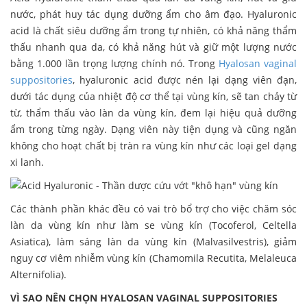
nước, phát huy tác dụng dưỡng ẩm cho âm đạo. Hyaluronic
acid là chất siêu dưỡng ẩm trong tự nhiên, có khả năng thẩm
thấu nhanh qua da, có khả năng hút và giữ một lượng nước
bằng 1.000 lần trọng lượng chính nó. Trong
Hyalosan vaginal
suppositories
, hyaluronic acid được nén lại dạng viên đạn,
dưới tác dụng của nhiệt độ cơ thể tại vùng kín, sẽ tan chảy từ
từ, thẩm thấu vào làn da vùng kín, đem lại hiệu quả dưỡng
ẩm trong từng ngày. Dạng viên này tiện dụng và cũng ngăn
không cho hoạt chất bị tràn ra vùng kín như các loại gel dạng
xi lanh.
Các thành phần khác đều có vai trò bổ trợ cho việc chăm sóc
làn da vùng kín như làm se vùng kín (Tocoferol, Celtella
Asiatica), làm sáng làn da vùng kín (Malvasilvestris), giảm
nguy cơ viêm nhiễm vùng kín (Chamomila Recutita, Melaleuca
Alternifolia).
VÌ SAO NÊN CHỌN HYALOSAN VAGINAL SUPPOSITORIES