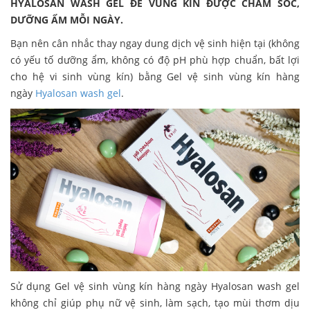
HYALOSAN WASH GEL ĐỂ VÙNG KÍN ĐƯỢC CHĂM SÓC,
DƯỠNG ẨM MỖI NGÀY.
Bạn nên cân nhắc thay ngay dung dịch vệ sinh hiện tại (không
có yếu tố dưỡng ẩm, không có độ pH phù hợp chuẩn, bất lợi
cho hệ vi sinh vùng kín) bằng Gel vệ sinh vùng kín hàng
ngày
Hyalosan wash gel
.
Sử dụng Gel vệ sinh vùng kín hàng ngày Hyalosan wash gel
không chỉ giúp phụ nữ vệ sinh, làm sạch, tạo mùi thơm dịu