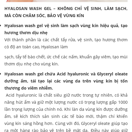
HYALOSAN WASH GEL – KHÔNG CHỈ VỆ SINH, LÀM SẠCH,
MÀ CÒN
CHĂM SÓC, BẢO VỆ VÙNG KÍN
Hyalosan wash gel vệ sinh làm sạch vùng kín hiệu quả, tạo
hương thơm dịu nhẹ
Với thành phần là các chất tẩy rửa, vệ sinh, tạo hương thơm
có độ an toàn cao, Hyalosan làm
sạch, tẩy tế bào chết, ức chế các nấm, khuẩn gây viêm, tạo mùi
thơm dịu nhẹ cho vùng kín.
Hyalosan wash gel chứa Acid hyaluronic và Glyceryl oleate
dưỡng ẩm, tái tạo lại các vùng da trên vùng kín bị tổn
thương do viêm nhiễm.
Acid hyaluronic là chất siêu giữ nước trong tự nhiên, có khả
năng hút ẩm và giữ một lượng nước có trọng lượng gấp 1000
lần trọng lượng của chính nó. Khi làn da vùng kín được dưỡng
ẩm, sẽ kích thích sản sinh các tế bào mới, thậm chí khiến
vùng kín sáng hồng hơn. Cùng với đó, Glyceryl oleate giúp tạo
ra một hàng rào bảo vệ trên bề mặt da. Điều này giúp giữ