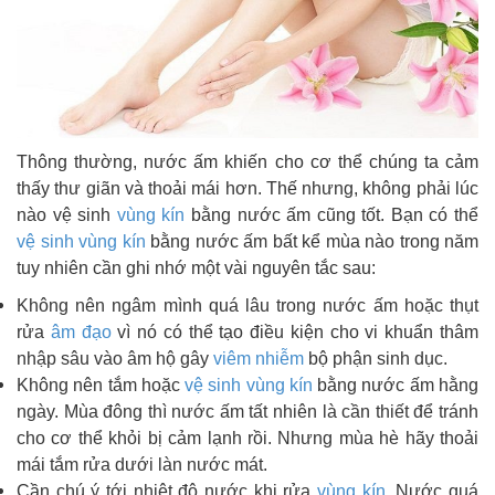
Thông thường, nước ấm khiến cho cơ thể chúng ta cảm
thấy thư giãn và thoải mái hơn. Thế nhưng, không phải lúc
nào vệ sinh
vùng kín
bằng nước ấm cũng tốt. Bạn có thể
vệ sinh vùng kín
bằng nước ấm bất kể mùa nào trong năm
tuy nhiên cần ghi nhớ một vài nguyên tắc sau:
Không nên ngâm mình quá lâu trong nước ấm hoặc thụt
rửa
âm đạo
vì nó có thể tạo điều kiện cho vi khuẩn thâm
nhập sâu vào âm hộ gây
viêm nhiễm
bộ phận sinh dục.
Không nên tắm hoặc
vệ sinh vùng kín
bằng nước ấm hằng
ngày. Mùa đông thì nước ấm tất nhiên là cần thiết để tránh
cho cơ thể khỏi bị cảm lạnh rồi. Nhưng mùa hè hãy thoải
mái tắm rửa dưới làn nước mát.
Cần chú ý tới nhiệt độ nước khi rửa
vùng kín
. Nước quá