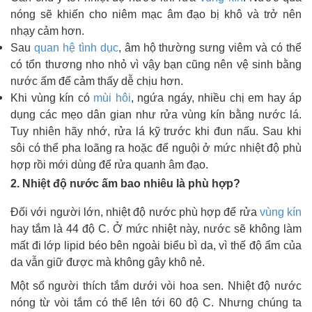
nóng sẽ khiến cho niêm mạc âm đạo bị khô và trở nên
nhạy cảm hơn.
Sau
quan hệ tình dục
, âm hộ thường sưng viêm và có thể
có tổn thương nho nhỏ vì vậy bạn cũng nên vệ sinh bằng
nước ấm để cảm thấy dễ chịu hơn.
Khi vùng kín có
mùi hôi
, ngứa ngáy, nhiều chị em hay áp
dụng các mẹo dân gian như rửa vùng kín bằng nước lá.
Tuy nhiên hãy nhớ, rửa lá kỹ trước khi đun nấu. Sau khi
sôi có thể pha loãng ra hoặc để nguội ở mức nhiệt độ phù
hợp rồi mới dùng để rửa quanh âm đạo.
2. Nhiệt độ nước ấm bao nhiêu là phù hợp?
Đối với người lớn, nhiệt độ nước phù hợp để rửa
vùng kín
hay tắm là 44 độ C. Ở mức nhiệt này, nước sẽ không làm
mất đi lớp lipid béo bên ngoài biểu bì da, vì thế độ ẩm của
da vẫn giữ được mà không gây khô nẻ.
Một số người thích tắm dưới vòi hoa sen. Nhiệt độ nước
nóng từ vòi tắm có thể lên tới 60 độ C. Nhưng chúng ta