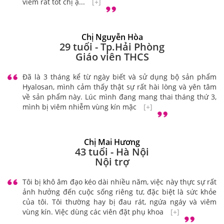
viêm rất tốt chị ạ...
[+]
Chị Nguyễn Hòa
29 tuổi - Tp.Hải Phòng
Giáo viên THCS
Đã là 3 tháng kể từ ngày biết và sử dụng bộ sản phẩm
Hyalosan, mình cảm thấy thật sự rất hài lòng và yên tâm
về sản phẩm này. Lúc mình đang mang thai tháng thứ 3,
mình bị viêm nhiễm vùng kín mặc
[+]
Chị Mai Hương
43 tuổi - Hà Nội
Nội trợ
Tôi bị khô âm đạo kéo dài nhiều năm, việc này thực sự rất
ảnh hưởng đến cuộc sống riêng tư, đặc biệt là sức khỏe
của tôi. Tôi thường hay bị đau rát, ngứa ngáy và viêm
vùng kín. Việc dùng các viên đặt phụ khoa
[+]