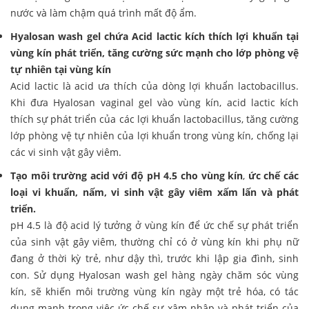
nước và làm chậm quá trình mất độ ẩm.
Hyalosan wash gel chứa Acid lactic kích thích lợi khuẩn tại
vùng kín phát triển, tăng cường sức mạnh cho lớp phòng vệ
tự nhiên tại vùng kín
Acid lactic là acid ưa thích của dòng lợi khuẩn lactobacillus.
Khi đưa Hyalosan vaginal gel vào vùng kín, acid lactic kích
thích sự phát triển của các lợi khuẩn lactobacillus, tăng cường
lớp phòng vệ tự nhiên của lợi khuẩn trong vùng kín, chống lại
các vi sinh vật gây viêm.
Tạo môi trường acid với độ pH 4.5 cho vùng kín
,
ức chế các
loại vi khuẩn, nấm, vi sinh vật gây viêm xấm lấn và phát
triển.
pH 4.5 là độ acid lý tưởng ở vùng kín để ức chế sự phát triển
của sinh vật gây viêm, thường chỉ có ở vùng kín khi phụ nữ
đang ở thời kỳ trẻ, như dậy thì, trước khi lập gia đình, sinh
con. Sử dụng Hyalosan wash gel hàng ngày chăm sóc vùng
kín, sẽ khiến môi trường vùng kín ngày một trẻ hóa, có tác
dụng mạnh trong việc ức chế sự xâm nhập và phát triển của