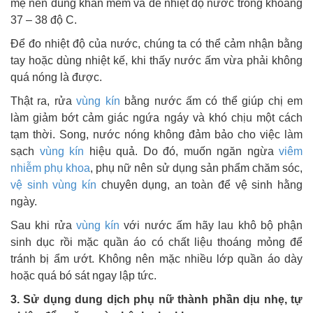
mẹ nên dùng khăn mềm và để nhiệt độ nước trong khoảng
37 – 38 độ C.
Để đo nhiệt độ của nước, chúng ta có thể cảm nhận bằng
tay hoặc dùng nhiệt kế, khi thấy nước ấm vừa phải không
quá nóng là được.
Thật ra, rửa
vùng kín
bằng nước ấm có thể giúp chị em
làm giảm bớt cảm giác ngứa ngáy và khó chịu một cách
tạm thời. Song, nước nóng không đảm bảo cho việc làm
sạch
vùng kín
hiệu quả. Do đó, muốn ngăn ngừa
viêm
nhiễm phụ khoa
, phụ nữ nên sử dụng sản phẩm chăm sóc,
vệ sinh vùng kín
chuyên dụng, an toàn để vệ sinh hằng
ngày.
Sau khi rửa
vùng kín
với nước ấm hãy lau khô bộ phận
sinh dục rồi mặc quần áo có chất liệu thoáng mỏng để
tránh bị ẩm ướt. Không nên mặc nhiều lớp quần áo dày
hoặc quá bó sát ngay lập tức.
3. Sử dụng dung dịch phụ nữ thành phần dịu nhẹ, tự